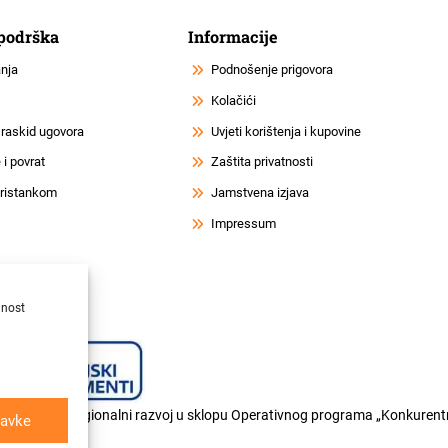
 podrška
Informacije
anja
Podnošenje prigovora
Kolačići
 raskid ugovora
Uvjeti korištenja i kupovine
i povrat
Zaštita privatnosti
 pristankom
Jamstvena izjava
Impressum
lnost
og fonda za regionalni razvoj u sklopu Operativnog programa „Konkurentn
avke