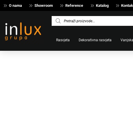
O nama
Showroom
Reference
Katalog
Kontak
Products
search
Rasvjeta
Dekorativna rasvjeta
Vanjska