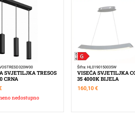
GTVOSTRESD320W00
Šifra: HL0190150035W
A SVJETILJKA TRESOS
VISEĆA SVJETILJKA C
0 CRNA
35 4000K BIJELA
€
160,10
€
meno nedostupno