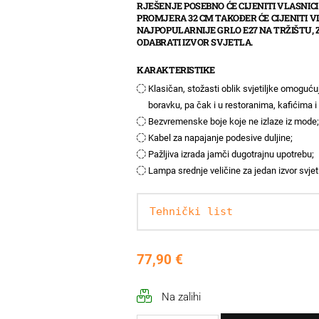
RJEŠENJE POSEBNO ĆE CIJENITI VLASNICI
PROMJERA 32 CM TAKOĐER ĆE CIJENITI V
NAJPOPULARNIJE GRLO E27 NA TRŽIŠTU
ODABRATI IZVOR SVJETLA.
KARAKTERISTIKE
Klasičan, stožasti oblik svjetiljke omogućuj
boravku, pa čak i u restoranima, kafićima i
Bezvremenske boje koje ne izlaze iz mode
Kabel za napajanje podesive duljine;
Pažljiva izrada jamči dugotrajnu upotrebu;
Lampa srednje veličine za jedan izvor svjet
Tehnički list
77,90
€
Na zalihi