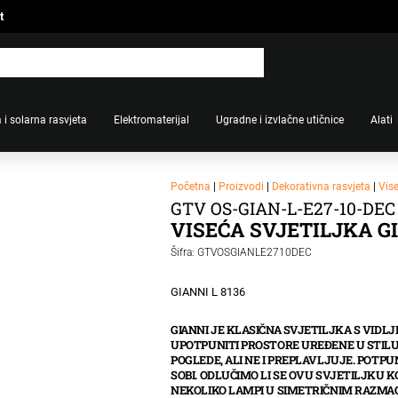
t
 i solarna rasvjeta
Elektromaterijal
Ugradne i izvlačne utičnice
Alati
Početna
|
Proizvodi
|
Dekorativna rasvjeta
|
Vis
GTV OS-GIAN-L-E27-10-DEC
VISEĆA SVJETILJKA GI
Šifra: GTVOSGIANLE2710DEC
GIANNI L 8136
GIANNI JE KLASIČNA SVJETILJKA S VIDL
UPOTPUNITI PROSTORE UREĐENE U STILU
POGLEDE, ALI NE I PREPLAVLJUJE. POTP
SOBI. ODLUČIMO LI SE OVU SVJETILJKU K
NEKOLIKO LAMPI U SIMETRIČNIM RAZMACI