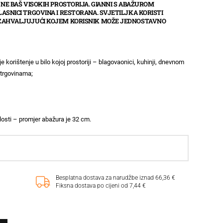
 NE BAŠ VISOKIH PROSTORIJA. GIANNI S ABAŽUROM
LASNICI TRGOVINA I RESTORANA. SVJETILJKA KORISTI
, ZAHVALJUJUĆI KOJEM KORISNIK MOŽE JEDNOSTAVNO
e korištenje u bilo kojoj prostoriji – blagovaonici, kuhinji, dnevnom
 trgovinama;
;
losti – promjer abažura je 32 cm.
Besplatna dostava za narudžbe iznad 66,36 €
Fiksna dostava po cijeni od 7,44 €