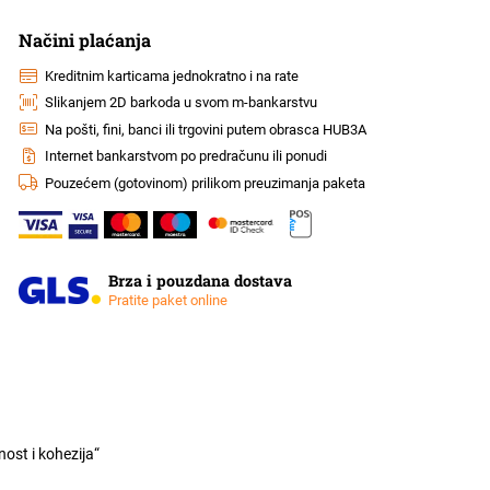
Načini plaćanja
Kreditnim karticama jednokratno i na rate
Slikanjem 2D barkoda u svom m-bankarstvu
Na pošti, fini, banci ili trgovini putem obrasca HUB3A
Internet bankarstvom po predračunu ili ponudi
Pouzećem (gotovinom) prilikom preuzimanja paketa
Brza i pouzdana dostava
Pratite paket online
ost i kohezija“