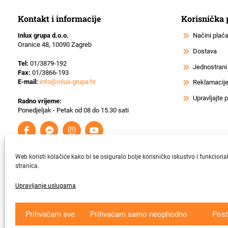
Kontakt i informacije
Korisnička
Inlux grupa d.o.o.
Načini plać
Oranice 48, 10090 Zagreb
Dostava
Tel:
01/3879-192
Jednostrani
Fax:
01/3866-193
E-mail:
info@inlux-grupa.hr
Reklamacije 
Upravljajte
Radno vrijeme:
Ponedjeljak - Petak od 08 do 15.30 sati
Web koristi kolačiće kako bi se osiguralo bolje korisničko iskustvo i funkciona
stranica.
Upravljanje uslugama
Krajnji primatelj ﬁnancijskog instrumenta suﬁnanciranog iz Europsk
Prihvaćam sve
Prihvaćam samo neophodno
Post