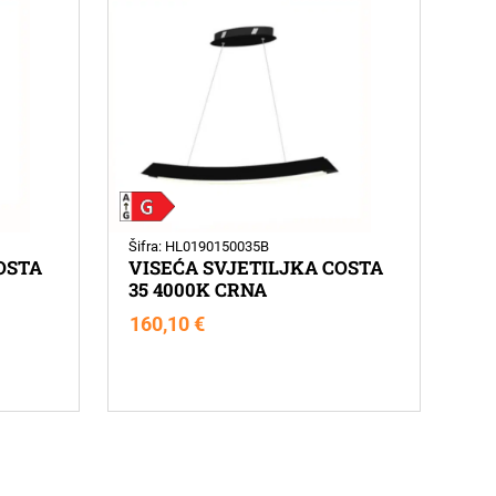
Šifra: HL0190150035B
OSTA
VISEĆA SVJETILJKA COSTA
35 4000K CRNA
160,10
€