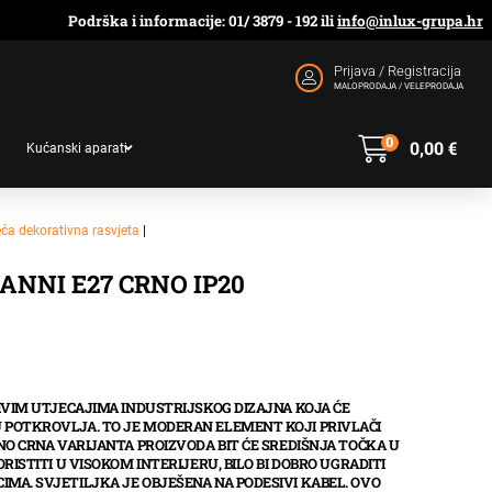
Podrška i informacije: 01/ 3879 - 192 ili
info@inlux-grupa.hr
Prijava / Registracija
MALOPRODAJA / VELEPRODAJA
0
0,00
€
Kućanski aparati
eća dekorativna rasvjeta
|
ANNI E27 CRNO IP20
JIVIM UTJECAJIMA INDUSTRIJSKOG DIZAJNA KOJA ĆE
 POTKROVLJA. TO JE MODERAN ELEMENT KOJI PRIVLAČI
UNO CRNA VARIJANTA PROIZVODA BIT ĆE SREDIŠNJA TOČKA U
ORISTITI U VISOKOM INTERIJERU, BILO BI DOBRO UGRADITI
MA. SVJETILJKA JE OBJEŠENA NA PODESIVI KABEL. OVO