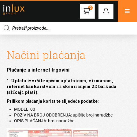
0
Products
search
Načini plaćanja
Plaćanje u internet trgovini
1. Uplatu izvršite općom uplatnicom, virmanom,
internet bankarstvom ili skeniranjem 2D barkoda
(slikaj i plati).
Prilikom plaćanja koristite slijedeće podatke:
MODEL: 00
POZIV NA BROJ ODOBRENJA: upišite broj narudžbe
OPIS PLAĆANJA: broj narudžbe