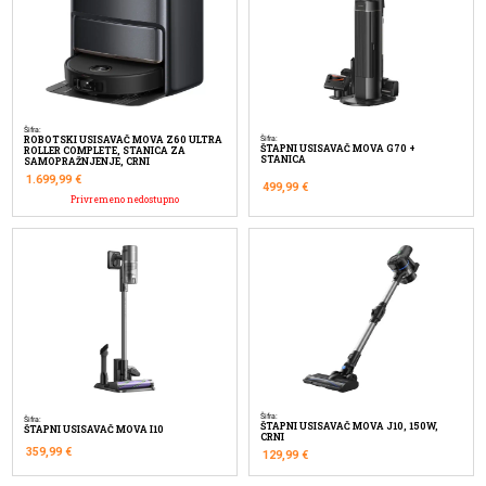
Šifra:
ROBOTSKI USISAVAČ MOVA Z60 ULTRA
Šifra:
ŠTAPNI USISAVAČ MOVA G70 +
ROLLER COMPLETE, STANICA ZA
STANICA
SAMOPRAŽNJENJE, CRNI
1.699,99
€
499,99
€
Privremeno nedostupno
Šifra:
Šifra:
ŠTAPNI USISAVAČ MOVA J10, 150W,
ŠTAPNI USISAVAČ MOVA I10
CRNI
359,99
€
129,99
€