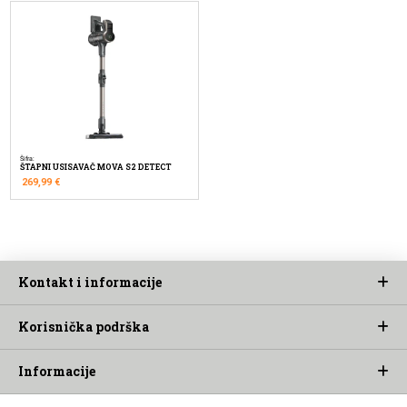
Šifra:
ŠTAPNI USISAVAČ MOVA S2 DETECT
269,99
€
Kontakt i informacije
Korisnička podrška
Informacije