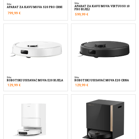
Šifra:
Šifra:
APARAT ZA KAVU MOVA VIRTUOSO 10
APARAT ZA KAVU MOVA S20 PRO CRNI
PRO BIJELI
799,99
€
599,99
€
Šifra:
Šifra:
ROBOTSKI USISAVAČ MOVA E20 BIJELA
ROBOTSKI USISAVAČ MOVA E20 CRNA
129,99
€
129,99
€