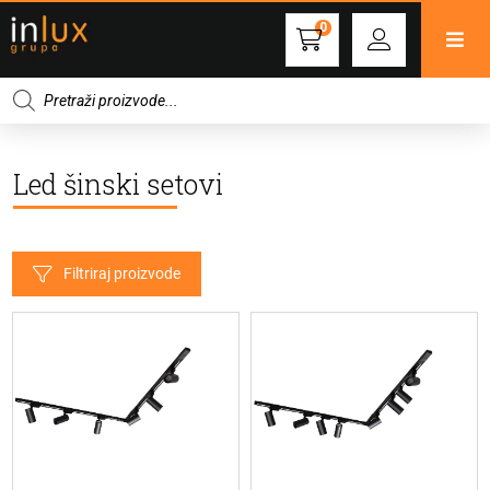
0
Products
search
Led šinski setovi
Filtriraj proizvode