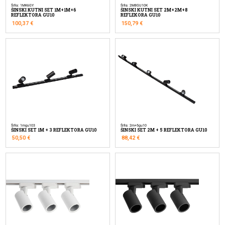
Šifra: 1MK6GY
Šifra: 2M8GU10K
ŠINSKI KUTNI SET 1M+1M+6
ŠINSKI KUTNI SET 2M+2M+8
REFLEKTORA GU10
REFLEKORA GU10
100,37
€
150,79
€
Šifra: 1mgu103
Šifra: 2m+5gu10
ŠINSKI SET 1M + 3 REFLEKTORA GU10
ŠINSKI SET 2M + 5 REFLEKTORA GU10
50,50
€
88,42
€