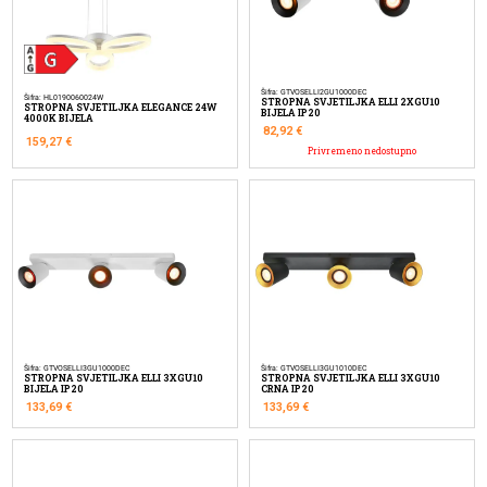
Šifra: GTVOSELLI2GU1000DEC
Šifra: HL0190060024W
STROPNA SVJETILJKA ELLI 2XGU10
STROPNA SVJETILJKA ELEGANCE 24W
BIJELA IP20
4000K BIJELA
82,92
€
159,27
€
Privremeno nedostupno
Šifra: GTVOSELLI3GU1000DEC
Šifra: GTVOSELLI3GU1010DEC
STROPNA SVJETILJKA ELLI 3XGU10
STROPNA SVJETILJKA ELLI 3XGU10
BIJELA IP20
CRNA IP20
133,69
€
133,69
€