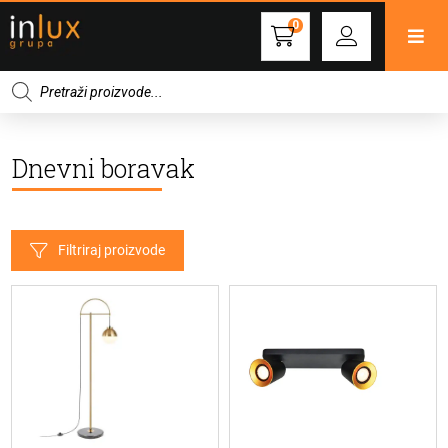
0
Products
search
Dnevni boravak
Filtriraj proizvode