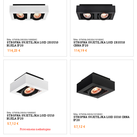
Šifra: GTVOSLOID2GU1000DEC
Šifra: GTVOSLOID2GU1010DEC
STROPNA SVJETILJKA LOID 2XGU10
STROPNA SVJETILJKA LOID 2XGU10
BIJELA IP20
CRNA IP20
114,23
€
114,19
€
Šifra: GTVOSLOIDGU1000DEC
Šifra: GTVOSLOIDGU1010DEC
STROPNA SVJETILJKA LOID GU10
STROPNA SVJETILJKA LOID GU10 CRNA
BIJELA IP20
IP20
57,12
€
57,12
€
Privremeno nedostupno