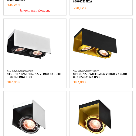
4000K BIJELA
145,28
€
228,12
€
Privremeno nedostupno
Šifra: GTVOSVERSO206DEC
Šifra: GTVOSVERSO211DEC
STROPNA SVJETILJKA VERSO 2XGU10
STROPNA SVJETILJKA VERSO 2XGU10
BIJELO/CRNA IP20
CRNO/ZLATNA IP20
107,88
€
107,88
€