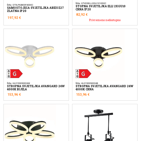
Šifra: GTVOSELLI2GU1010DEC
Šifra: GTVLPABIESF40DEC
STOPNA SVJETILJKA ELLI 2XGU10
SAMOSTOJEĆA SVJETILJKA ABIES E27
CRNA IP20
ZLATNA IP20
82,92
€
197,92
€
Privremeno nedostupno
Šifra: HL0190050024W
Šifra: HL0190050024B
STROPNA SVJETILJKA AVANGARD 24W
STROPNA SVJETILJKA AVANGARD 24W
4000K BIJELA
4000K CRNA
153,96
€
153,96
€