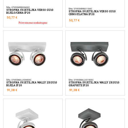
Šifra: GTVOSVERSO06DEC
Šifra: GTVOSVERSO11DEC
STROPNA SVJETILJKA VERSO GU10
STROPNA SVJETILJKA VERSO GU10
BIJELO/CRNA IP20
CRNO/ZLATNA IP20
50,77
€
50,77
€
Privremeno nedostupno
Šifra: GTVOSWALLY200DEC
Šifra: GTVOSWALLY215DEC
STROPNA SVJETILJKA WALLY 2XGU10
STROPNA SVJETILJKA WALLY 2XGU10
BIJELA IP20
GRAPHITE IP20
91,38
€
91,38
€