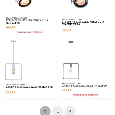
Šifra: GTVOSWALLY00DEC
Šifra: GTVOSWALLY15DEC
STROPNA SVJETILJKA WALLY GU10
STROPNA SVJETILJKA WALLY GU10
BIJELA IP20
GRAPHITE IP20
44,42
€
44,42
€
Privremeno nedostupno
Šifra: GTVOSLIE2715DEC
Šifra: GTVOSLIE2700DEC
VISEĆA SVJETILJA LIJA E27 SIVA IP20
VISEĆA SVJETILJA LIJA E27 BIJELA IP20
34,34
€
34,34
€
Privremeno nedostupno
1
…
Next