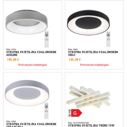
Šifra: 5726
Šifra: 3082
STROPNA SVJETILJKA S DALJINSKIM
STROPNA SVJETILJKA S DALJINSKIM
ADELINE
CEILO
185,68
€
145,28
€
Privremeno nedostupno
Privremeno nedostupno
Šifra: 3083
Šifra: HL0190090076W
STROPNA SVJETILJKA S DALJINSKIM
STROPNA SVJETILJKA TREND 76W
CEILO BIJELA