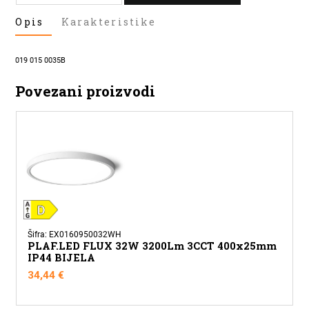
VISEĆA
Opis
Karakteristike
SVJETILJKA
COSTA
35
019 015 0035B
4000K
BIJELA
Povezani proizvodi
količina
Šifra: EX0160950032WH
PLAF.LED FLUX 32W 3200Lm 3CCT 400x25mm
IP44 BIJELA
34,44
€