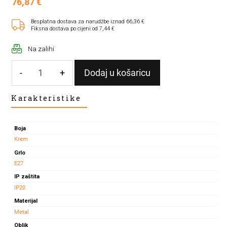
76,87
€
Besplatna dostava za narudžbe iznad 66,36 €
Fiksna dostava po cijeni od 7,44 €
Na zalihi
-
+
Dodaj u košaricu
VISEĆA
Karakteristike
SVJETILJKA
ZENIT
E27
Boja
KREM
Krem
IP20
Grlo
količina
E27
IP zaštita
IP20
Materijal
Metal
Oblik