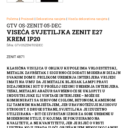
Početna
|
Proizvodi
|
Dekorativna rasvjeta
|
Viseća dekorativna rasvjeta
|
GTV OS-ZENIT-05-DEC
VISEĆA SVJETILJKA ZENIT E27
KREM IP20
Šifra: GTVOSZENIT05DEC
ZENIT 4871
KLASIČNA VISILICA U OBLIKU KUPOLE IMA VRLO ESTETSKI,
METALIK ZAVRŠETAK I SIGURNO ĆE DODATI MODERAN DIZAJN
SVAKOM DOMU. PRILIKOM UREĐENJA INTERIJERA VRIJEDI
IMATI NA UMU DA JE METALIK BLJESAK LAMPI PRAVI
DIZAJNERSKI HIT U PROŠLOJ SEZONI UREĐENJA INTERIJERA.
TEŠKI, METALNI ABAŽUR SAVRŠENO ĆE SE UKLOPITI U
INDUSTRIJSKE ILI VINTAGE INTERIJERE – MOŽE SE
KOMBINIRATI SA SIROVOM CIGLOM, BETONOM, KAMENOM
ILI TAMNIM NAMJEŠTAJEM, JER URAVNOTEŽUJE NJIHOVU
STROGOST. S DRUGE STRANE, SVJETILJKA JE IZUZETNO
STILIZIRANA – BIT ĆE IZVRSTAN IZBOR ZA SOBE UREĐENE U
MODERNOM STILU, U KOJIMA SE FOKUSIRAMO NA
KVALITETU, A NE KVANTITETU, JER JE RIJEČ O VRSTI
LUSTERA KOJI UPADA U OČI. OBJEŠANJEM NEKOLIKO LAMPI