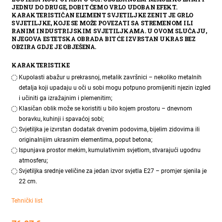
JEDNU DO DRUGE, DOBIT ĆEMO VRLO UDOBAN EFEKT.
KARAKTERISTIČAN ELEMENT SVJETILJKE ZENIT JE GRLO
SVJETILJKE, KOJE SE MOŽE POVEZATI SA STREMENOM ILI
RANIM INDUSTRIJSKIM SVJETILJKAMA. U OVOM SLUČAJU,
NJEGOVA ESTETSKA OBRADA BIT ĆE IZVRSTAN UKRAS BEZ
OBZIRA GDJE JE OBJEŠENA.
KARAKTERISTIKE
Kupolasti abažur u prekrasnoj, metalik završnici – nekoliko metalnih
detalja koji upadaju u oči u sobi mogu potpuno promijeniti njezin izgled
i učiniti ga izražajnim i plemenitim;
Klasičan oblik može se koristiti u bilo kojem prostoru – dnevnom
boravku, kuhinji i spavaćoj sobi;
Svjetiljka je izvrstan dodatak drvenim podovima, bijelim zidovima ili
originalnijim ukrasnim elementima, poput betona;
Ispunjava prostor mekim, kumulativnim svjetlom, stvarajući ugodnu
atmosferu;
Svjetiljka srednje veličine za jedan izvor svjetla E27 – promjer sjenila je
22 cm.
Tehnički list