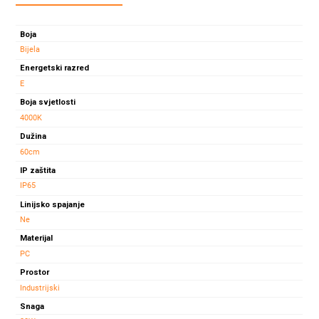
SVJETILJKA
OMNIA
Boja
30W
Bijela
IP65
Energetski razred
količina
E
Boja svjetlosti
4000K
Dužina
60cm
IP zaštita
IP65
Linijsko spajanje
Ne
Materijal
PC
Prostor
Industrijski
Snaga