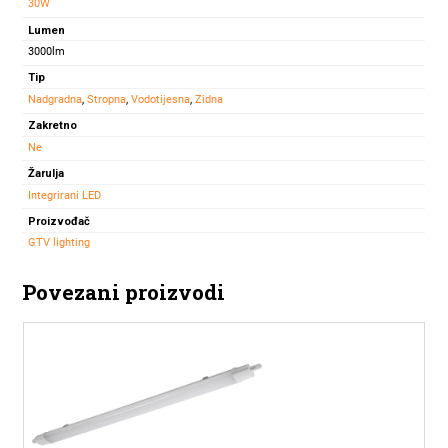
30W
Lumen
3000lm
Tip
Nadgradna
,
Stropna
,
Vodotijesna
,
Zidna
Zakretno
Ne
Žarulja
Integrirani LED
Proizvođač
GTV lighting
Povezani proizvodi