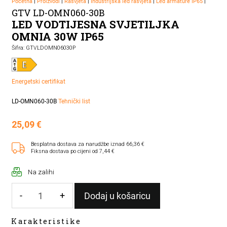
Početna
|
Proizvodi
|
Rasvjeta
|
Industrijska led rasvjeta
|
Led armature IP65
|
GTV LD-OMN060-30B
LED VODTIJESNA SVJETILJKA
OMNIA 30W IP65
Šifra: GTVLDOMN06030P
Energetski certifikat
LD-OMN060-30B
Tehnički list
25,09
€
Besplatna dostava za narudžbe iznad 66,36 €
Fiksna dostava po cijeni od 7,44 €
Na zalihi
-
+
Dodaj u košaricu
LED
Karakteristike
VODTIJESNA