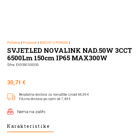
Početna
|
Proizvodi
|
&NOVO U PONUDI
|
SVJET.LED NOVALINK NAD.50W 3CCT
6500Lm 150cm IP65 MAX300W
Šifra: EX0590100050
30,71
€
Besplatna dostava za narudžbe iznad 66,36 €
Fiksna dostava po cijeni od 7,44 €
Nema na zalihi
Karakteristike