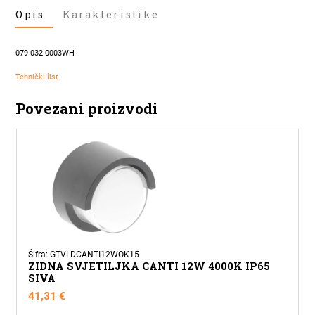
UGRADNA
Opis
Karakteristike
ZIDNA
SVJETILJKA
ICON-
079 032 0003WH
S
IP54
Tehnički list
BIJELA
Povezani proizvodi
količina
Šifra: GTVLDCANTI12WOK15
ZIDNA SVJETILJKA CANTI 12W 4000K IP65
SIVA
41,31
€