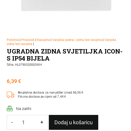
Početna
|
Proizvodi
|
Rasvjeta
|
Vanjska podna i zidna led rasvjeta
|
Vanjska
zidna led rasvjeta
|
UGRADNA ZIDNA SVJETILJKA ICON-
S IP54 BIJELA
Šifra: HL0790320003WH
6,39
€
Besplatna dostava za narudžbe iznad 66,36 €
Fiksna dostava po cijeni od 7,44 €
Na zalihi
-
+
Dodaj u košaricu