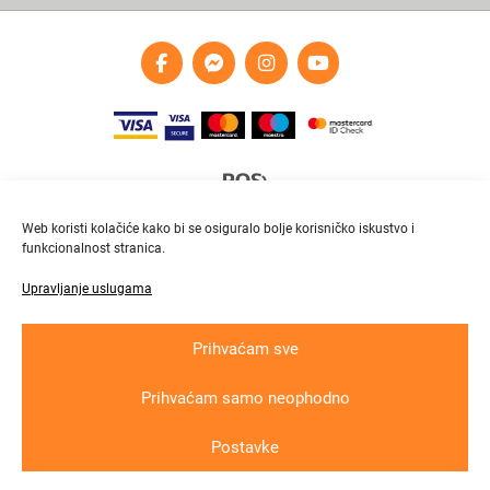
Web koristi kolačiće kako bi se osiguralo bolje korisničko iskustvo i
funkcionalnost stranica.
Upravljanje uslugama
Brza i pouzdana dostava
Pratite paket online
Prihvaćam sve
Prihvaćam samo neophodno
Krajnji primatelj ﬁnancijskog instrumenta suﬁnanciranog iz Europskog fonda
za regionalni razvoj u sklopu Operativnog programa „Konkurentnost i kohezija“
Postavke
Copyright © 2026
In
lux grupa
d.o.o. All rights reserved