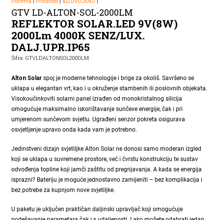
Početna
|
Proizvodi
|
&IZDVOJENO
|
GTV LD-ALTON-SOL-2000LM
REFLEKTOR SOLAR.LED 9V(8W)
2000Lm 4000K SENZ/LUX.
DALJ.UPR.IP65
Šifra: GTVLDALTONSOL2000LM
Alton Solar
spoj je moderne tehnologije i brige za okoliš. Savršeno se
uklapa u elegantan vrt, kao i u okruženje stambenih ili poslovnih objekata.
Visokoučinkoviti solarni panel izrađen od monokristalnog silicija
omogućuje maksimalno iskorištavanje sunčeve energije, čak i pri
umjerenom sunčevom svjetlu. Ugrađeni senzor pokreta osigurava
osvjetljenje upravo onda kada vam je potrebno.
Jedinstveni dizajn svjetiljke Alton Solar ne donosi samo moderan izgled
koji se uklapa u suvremene prostore, već i čvrstu konstrukciju te sustav
odvođenja topline koji jamči zaštitu od pregrijavanja. A kada se energija
isprazni? Bateriju je moguće jednostavno zamijeniti – bez komplikacija i
bez potrebe za kupnjom nove svjetiljke.
U paketu je uključen praktičan daljinski upravljač koji omogućuje
podešavanje parametara čak i s udaljenosti. Lako možete odabrati jedan