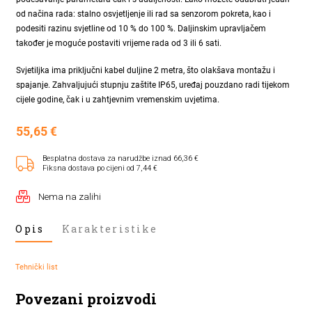
od načina rada: stalno osvjetljenje ili rad sa senzorom pokreta, kao i
podesiti razinu svjetline od 10 % do 100 %. Daljinskim upravljačem
također je moguće postaviti vrijeme rada od 3 ili 6 sati.
Svjetiljka ima priključni kabel duljine 2 metra, što olakšava montažu i
spajanje. Zahvaljujući stupnju zaštite IP65, uređaj pouzdano radi tijekom
cijele godine, čak i u zahtjevnim vremenskim uvjetima.
55,65
€
Besplatna dostava za narudžbe iznad 66,36 €
Fiksna dostava po cijeni od 7,44 €
Nema na zalihi
Opis
Karakteristike
Tehnički list
Povezani proizvodi