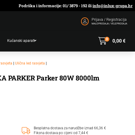
Podrška i informacije: 01/ 3879 - 192 ili
info@inlux-grupa.hr
Prijava / Registracija
MALOPRODAJA / VELEPRODAJA
0
0,00
€
Kućanski aparati
 rasvjeta
|
Ulična led rasvjeta
|
A PARKER Parker 80W 8000lm
Besplatna dostava za narudžbe iznad 66,36 €
Fiksna dostava po cijeni od 7,44 €