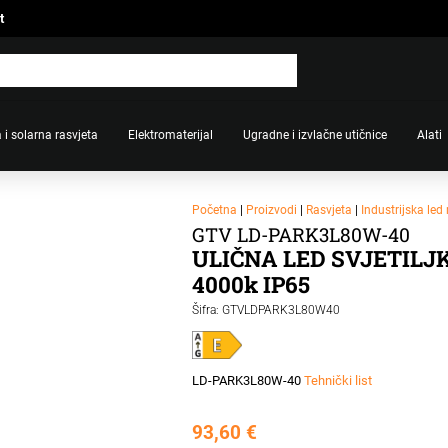
t
 i solarna rasvjeta
Elektromaterijal
Ugradne i izvlačne utičnice
Alati
Početna
|
Proizvodi
|
Rasvjeta
|
Industrijska led
GTV LD-PARK3L80W-40
ULIČNA LED SVJETILJK
4000k IP65
Šifra: GTVLDPARK3L80W40
LD-PARK3L80W-40
Tehnički list
93,60
€