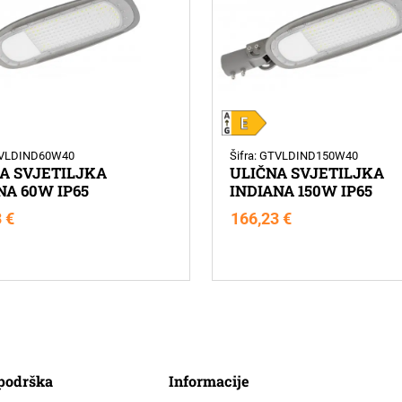
GTVLDIND60W40
Šifra: GTVLDIND150W40
A SVJETILJKA
ULIČNA SVJETILJKA
NA 60W IP65
INDIANA 150W IP65
3
€
166,23
€
 podrška
Informacije