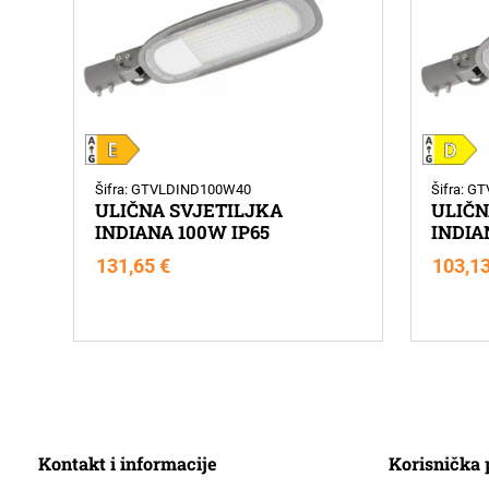
Šifra: GTVLDIND100W40
Šifra: 
ULIČNA SVJETILJKA
ULIČN
INDIANA 100W IP65
INDIA
131,65
€
103,1
Kontakt i informacije
Korisnička