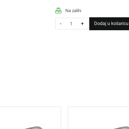
Na zalihi
-
+
Dodaj u košaricu
ULIČNA
LED
SVJETILJKA
PARKER
Parker
80W
8000lm
4000k
IP65
količina