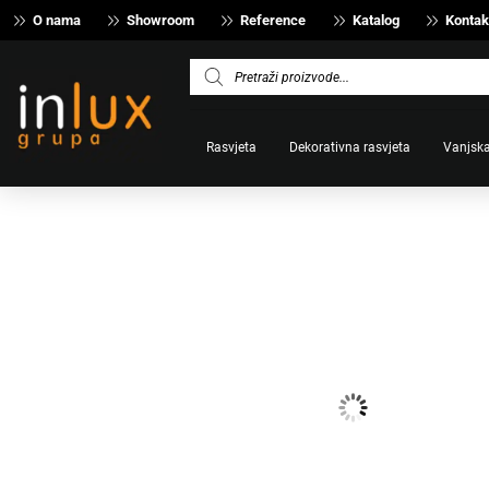
O nama
Showroom
Reference
Katalog
Kontak
Products
search
Rasvjeta
Dekorativna rasvjeta
Vanjska