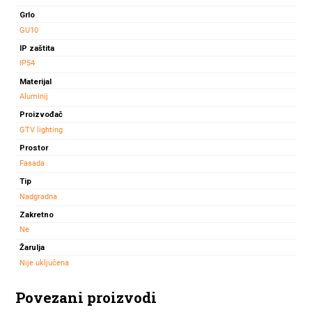
siva
Grlo
količina
GU10
IP zaštita
IP54
Materijal
Aluminij
Proizvođač
GTV lighting
Prostor
Fasada
Tip
Nadgradna
Zakretno
Ne
Žarulja
Nije uključena
Povezani proizvodi