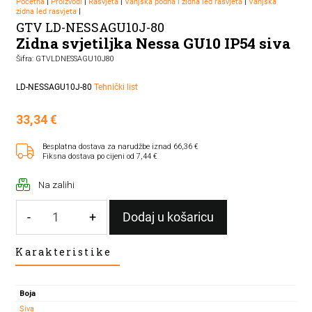
Početna
|
Proizvodi
|
Rasvjeta
|
Vanjska podna i zidna led rasvjeta
|
Vanjska
zidna led rasvjeta
|
GTV LD-NESSAGU10J-80
Zidna svjetiljka Nessa GU10 IP54 siva
Šifra: GTVLDNESSAGU10J80
LD-NESSAGU10J-80
Tehnički list
33,34
€
Besplatna dostava za narudžbe iznad 66,36 €
Fiksna dostava po cijeni od 7,44 €
Na zalihi
-
+
Dodaj u košaricu
Zidna
Karakteristike
svjetiljka
Nessa
GU10
Boja
IP54
Siva