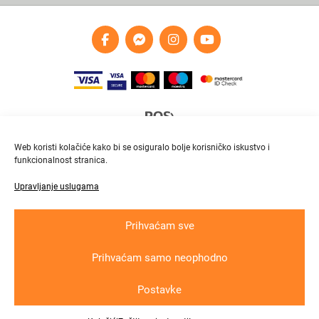
Web koristi kolačiće kako bi se osiguralo bolje korisničko iskustvo i
funkcionalnost stranica.
Upravljanje uslugama
Brza i pouzdana dostava
Pratite paket online
Prihvaćam sve
Prihvaćam samo neophodno
Krajnji primatelj ﬁnancijskog instrumenta suﬁnanciranog iz Europskog fonda
za regionalni razvoj u sklopu Operativnog programa „Konkurentnost i kohezija“
Postavke
Copyright © 2026
In
lux grupa
d.o.o. All rights reserved