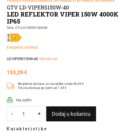
Početna
|
Proizvodi
|
Rasvjeta
|
Led reflektori
|
Led reflektori bez senzora
|
GTV LD-VIPERS150W-40
LED REFLEKTOR VIPER 150W 4000K
IP65
Šifra: GTVLDVIPERS150W40
Energetski certifikat
LD-VIPERS150W-40
Tehnički list
153,29
€
Besplatna dostava za narudžbe iznad 66,36 €
Fiksna dostava po cijeni od 7,44 €
Na zalihi
-
+
Dodaj u košaricu
LED
Karakteristike
REFLEKTOR