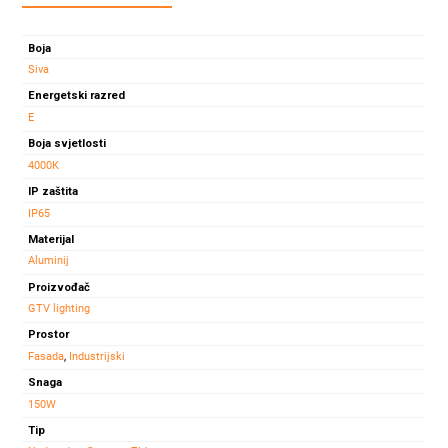
VIPER
150W
Boja
4000K
Siva
IP65
Energetski razred
količina
E
Boja svjetlosti
4000K
IP zaštita
IP65
Materijal
Aluminij
Proizvođač
GTV lighting
Prostor
Fasada
,
Industrijski
Snaga
150W
Tip