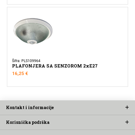
Šifra: PLS109964
PLAFONJERA SA SENZOROM 2xE27
16,25
€
Kontakt i informacije
Korisnička podrška