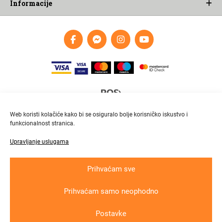
Informacije
Web koristi kolačiće kako bi se osiguralo bolje korisničko iskustvo i
funkcionalnost stranica.
Upravljanje uslugama
Brza i pouzdana dostava
Pratite paket online
Prihvaćam sve
Prihvaćam samo neophodno
Krajnji primatelj ﬁnancijskog instrumenta suﬁnanciranog iz Europskog fonda
za regionalni razvoj u sklopu Operativnog programa „Konkurentnost i kohezija“
Postavke