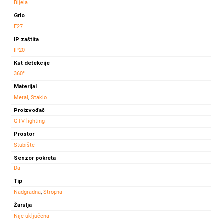
Bijela
količina
Grlo
E27
IP zaštita
IP20
Kut detekcije
360°
Materijal
Metal
,
Staklo
Proizvođač
GTV lighting
Prostor
Stubište
Senzor pokreta
Da
Tip
Nadgradna
,
Stropna
Žarulja
Nije uključena