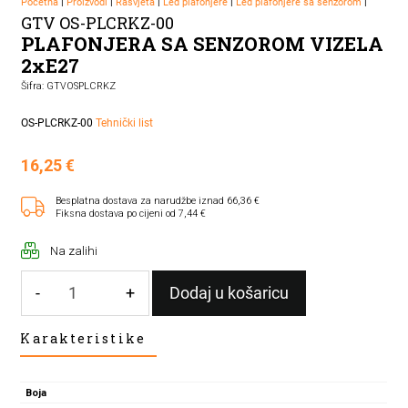
Početna
|
Proizvodi
|
Rasvjeta
|
Led plafonjere
|
Led plafonjere sa senzorom
|
GTV OS-PLCRKZ-00
PLAFONJERA SA SENZOROM VIZELA
2xE27
Šifra: GTVOSPLCRKZ
OS-PLCRKZ-00
Tehnički list
16,25
€
Besplatna dostava za narudžbe iznad 66,36 €
Fiksna dostava po cijeni od 7,44 €
Na zalihi
-
+
Dodaj u košaricu
PLAFONJERA
Karakteristike
SA
SENZOROM
VIZELA
Boja
2xE27