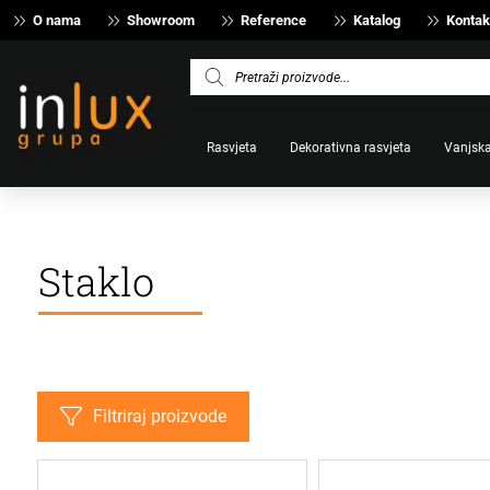
O nama
Showroom
Reference
Katalog
Kontak
Products
search
Rasvjeta
Dekorativna rasvjeta
Vanjska
Staklo
Filtriraj proizvode