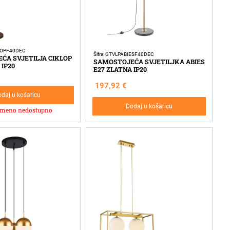
KLOPF40DEC
Šifra: GTVLPABIESF40DEC
ĆA SVJETILJA CIKLOP
SAMOSTOJEĆA SVJETILJKA ABIES
 IP20
E27 ZLATNA IP20
197,92
€
daj u košaricu
Dodaj u košaricu
emeno nedostupno