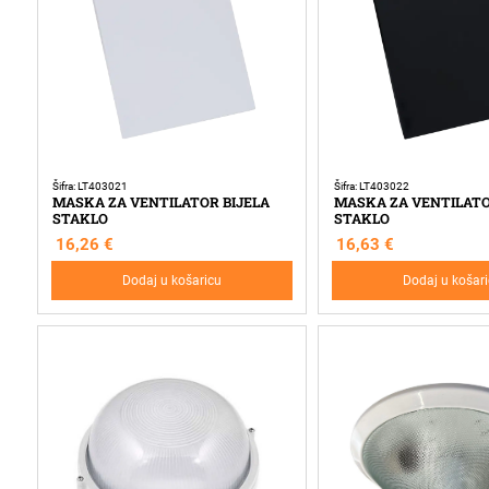
Šifra: LT403021
Šifra: LT403022
MASKA ZA VENTILATOR BIJELA
MASKA ZA VENTILAT
STAKLO
STAKLO
16,26
€
16,63
€
Dodaj u košaricu
Dodaj u košar