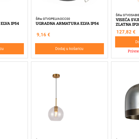
Šifra: GTVOSAB
VISEĆA SVJ
Šifra: GTVOPELVAOCC00
LVA IP54
UGRADNA ARMATURA ELVA IP54
ZLATNA IP2
127,82
€
9,16
€
Do
icu
Dodaj u košaricu
Privr