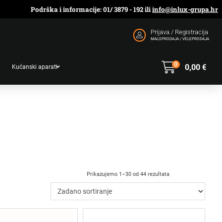
Podrška i informacije: 01/ 3879 - 192 ili
info@inlux-grupa.hr
Prijava / Registracija
MALOPRODAJA / VELEPRODAJA
0
0,00
€
Kućanski aparati
Prikazujemo 1–30 od 44 rezultata