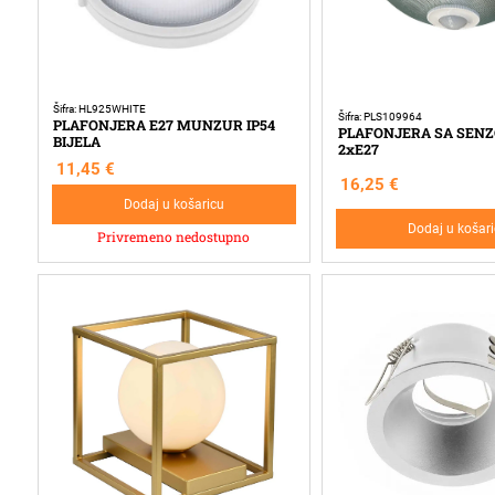
Šifra: HL925WHITE
Šifra: PLS109964
PLAFONJERA E27 MUNZUR IP54
PLAFONJERA SA SEN
BIJELA
2xE27
11,45
€
16,25
€
Dodaj u košaricu
Dodaj u košar
Privremeno nedostupno