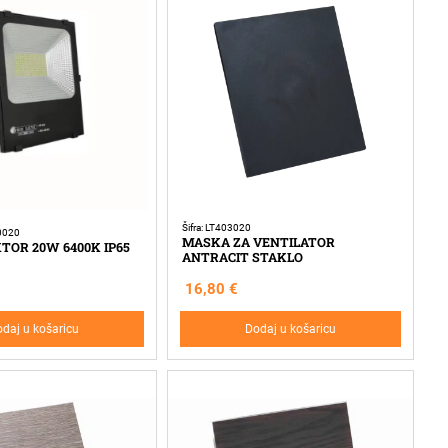
Šifra: LT403020
0020
MASKA ZA VENTILATOR
TOR 20W 6400K IP65
ANTRACIT STAKLO
16,80
€
daj u košaricu
Dodaj u košaricu