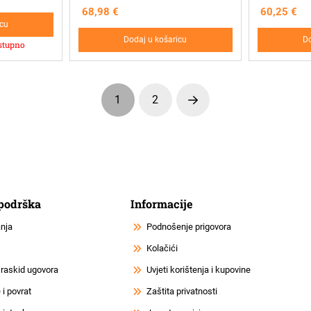
68,98
€
60,25
€
icu
Dodaj u košaricu
Do
stupno
1
2
Next
 podrška
Informacije
anja
Podnošenje prigovora
Kolačići
 raskid ugovora
Uvjeti korištenja i kupovine
i povrat
Zaštita privatnosti