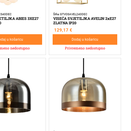
IES40DEC
Šifra: GTVOSAVEL240DEC
ETILJKA ABIES 3XE27
VISEĆA SVJETILJKA AVELIN 2xE27
0
ZLATNA IP20
129,17
€
daj u košaricu
Dodaj u košaricu
emeno nedostupno
Privremeno nedostupno