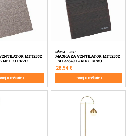
Šifra: MT32867
VENTILATOR MT32852
MASKA ZA VENTILATOR MT32852
SVIJETLO DRVO
I MT32849 TAMNO DRVO
28,54
€
daj u košaricu
Dodaj u košaricu