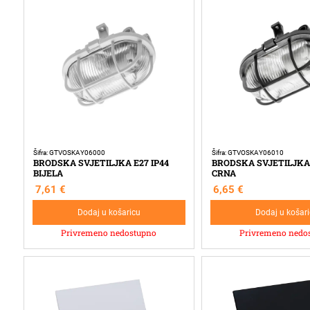
Šifra: GTVOSKAY06000
Šifra: GTVOSKAY06010
BRODSKA SVJETILJKA E27 IP44
BRODSKA SVJETILJKA 
BIJELA
CRNA
7,61
€
6,65
€
Dodaj u košaricu
Dodaj u košar
Privremeno nedostupno
Privremeno nedo