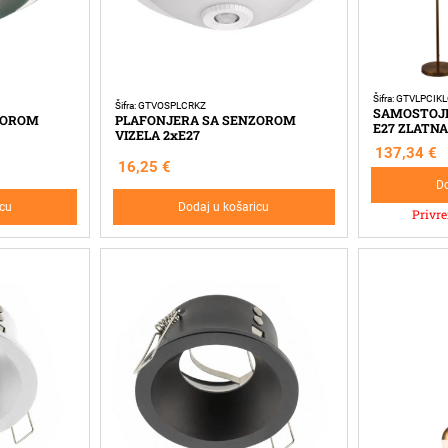
Šifra: GTVLPCI
Šifra: GTVOSPLCRKZ
SAMOSTOJE
ZOROM
PLAFONJERA SA SENZOROM
E27 ZLATNA
VIZELA 2xE27
137,34
€
16,25
€
Do
icu
Dodaj u košaricu
Privr