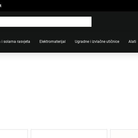
t
 i solarna rasvjeta
Elektromaterijal
Ugradne i izvlačne utičnice
Alati