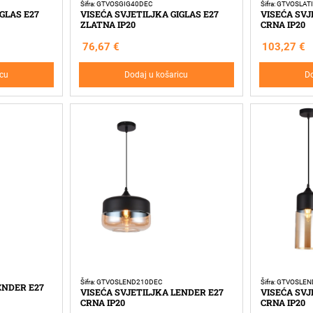
Šifra: GTVOSGIG40DEC
Šifra: GTVOSLA
GLAS E27
VISEĆA SVJETILJKA GIGLAS E27
VISEĆA SVJ
ZLATNA IP20
CRNA IP20
76,67
€
103,27
€
icu
Dodaj u košaricu
Do
Šifra: GTVOSLEND210DEC
Šifra: GTVOSLE
ENDER E27
VISEĆA SVJETILJKA LENDER E27
VISEĆA SVJ
CRNA IP20
CRNA IP20