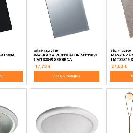
Šifra: MT32864SR
Šifra: MT32866
OR CRNA
MASKA ZA VENTILATOR MT32852
MASKA ZA 
I MT32849 SREBRNA
I MT32849 
17,73
€
27,63
€
icu
Dodaj u košaricu
Do