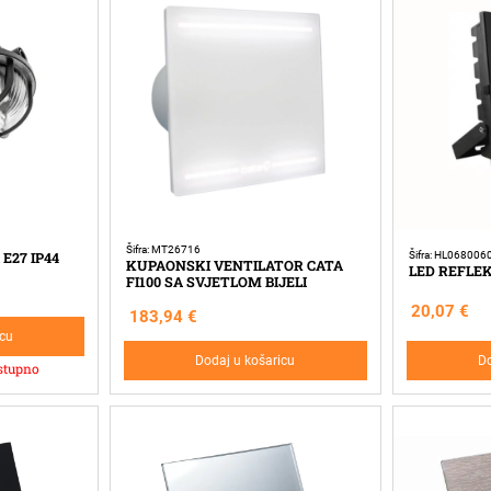
Šifra: MT26716
E27 IP44
Šifra: HL068006
KUPAONSKI VENTILATOR CATA
LED REFLEK
FI100 SA SVJETLOM BIJELI
20,07
€
183,94
€
icu
Dodaj u košaricu
Do
stupno