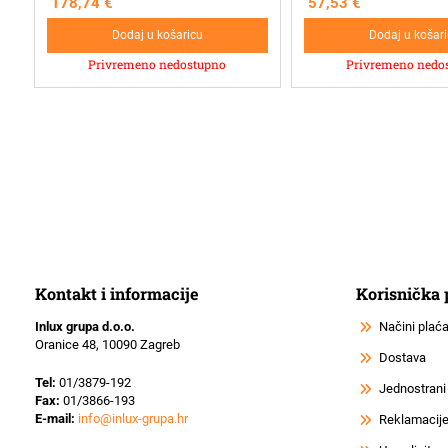
178,74
€
57,53
€
Dodaj u košaricu
Dodaj u košar
Privremeno nedostupno
Privremeno nedo
Kontakt i informacije
Korisnička
Inlux grupa d.o.o.
Načini plać
Oranice 48, 10090 Zagreb
Dostava
Tel:
01/3879-192
Jednostrani
Fax:
01/3866-193
E-mail:
info@inlux-grupa.hr
Reklamacije 