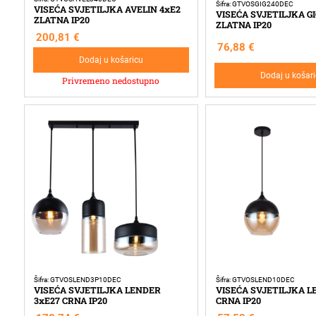
Šifra: GTVOSGIG240DEC
VISEĆA SVJETILJKA AVELIN 4xE2
VISEĆA SVJETILJKA GI
ZLATNA IP20
ZLATNA IP20
200,81
€
76,88
€
Dodaj u košaricu
Dodaj u košar
Privremeno nedostupno
Šifra: GTVOSLEND3P10DEC
Šifra: GTVOSLEND10DEC
VISEĆA SVJETILJKA LENDER
VISEĆA SVJETILJKA L
3xE27 CRNA IP20
CRNA IP20