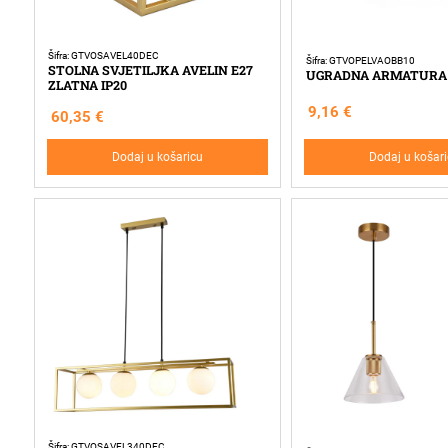
Šifra: GTVOSAVEL40DEC
Šifra: GTVOPELVAOBB10
STOLNA SVJETILJKA AVELIN E27
UGRADNA ARMATURA E
ZLATNA IP20
9,16
€
60,35
€
Dodaj u košaricu
Dodaj u košar
Šifra: GTVOSAVEL340DEC