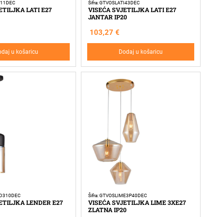
TI11DEC
Šifra: GTVOSLATI43DEC
ETILJKA LATI E27
VISEĆA SVJETILJKA LATI E27
JANTAR IP20
103,27
€
daj u košaricu
Dodaj u košaricu
ND310DEC
Šifra: GTVOSLIME3P40DEC
ETILJKA LENDER E27
VISEĆA SVJETILJKA LIME 3XE27
ZLATNA IP20