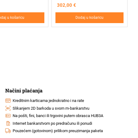
302,00
€
daj u košaricu
Dodaj u košaricu
Načini plaćanja
Kreditnim karticama jednokratno i na rate
Slikanjem 2D barkoda u svom m-bankarstvu
Na pošti, fini, banci ili trgovini putem obrasca HUB3A
Internet bankarstvom po predračunu ili ponudi
Pouzećem (gotovinom) prilikom preuzimanja paketa