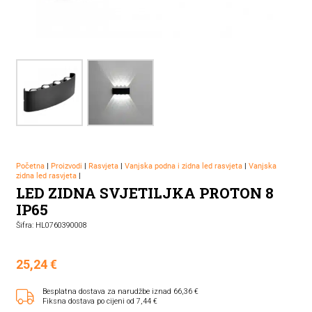
Početna
|
Proizvodi
|
Rasvjeta
|
Vanjska podna i zidna led rasvjeta
|
Vanjska
zidna led rasvjeta
|
LED ZIDNA SVJETILJKA PROTON 8
IP65
Šifra: HL0760390008
25,24
€
Besplatna dostava za narudžbe iznad 66,36 €
Fiksna dostava po cijeni od 7,44 €