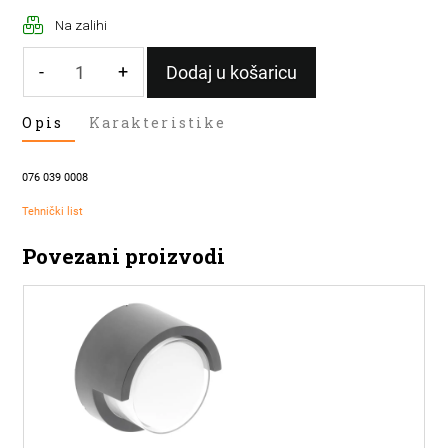
Na zalihi
-
+
Dodaj u košaricu
LED
Opis
Karakteristike
ZIDNA
SVJETILJKA
PROTON
076 039 0008
8
IP65
Tehnički list
količina
Povezani proizvodi