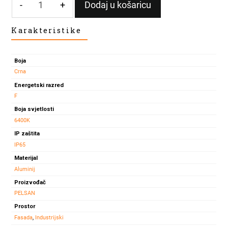
-
+
Dodaj u košaricu
LED
Karakteristike
REFLEKTOR
150W
6400k
Boja
IP65
Crna
količina
Energetski razred
F
Boja svjetlosti
6400K
IP zaštita
IP65
Materijal
Aluminij
Proizvođač
PELSAN
Prostor
Fasada
,
Industrijski