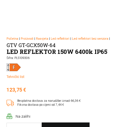
Početna
|
Proizvodi
|
Rasvjeta
|
Led reflektori
|
Led reflektori bez senzora
|
GTV GT-GCX50W-64
LED REFLEKTOR 150W 6400k IP65
Šifra: PLS109306
Tehnički list
123,75
€
Besplatna dostava za narudžbe iznad 66,36 €
Fiksna dostava po cijeni od 7,44 €
Na zalihi