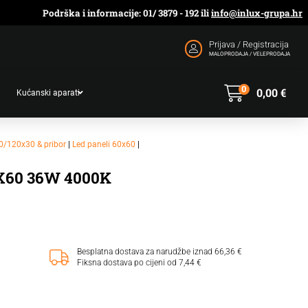
Podrška i informacije: 01/ 3879 - 192 ili
info@inlux-grupa.hr
Prijava / Registracija
MALOPRODAJA / VELEPRODAJA
0
0,00
€
Kućanski aparati
0/120x30 & pribor
|
Led paneli 60x60
|
X60 36W 4000K
Besplatna dostava za narudžbe iznad 66,36 €
Fiksna dostava po cijeni od 7,44 €