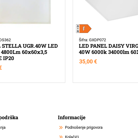
XDS362
Šifra: GXDP072
 STELLA UGR.40W LED
LED PANEL DAISY VIR
 4800Lm 60x60x3,5
40W 6000k 34000lm 60
 IP20
35,00
€
€
 podrška
Informacije
anja
Podnošenje prigovora
Kolačići