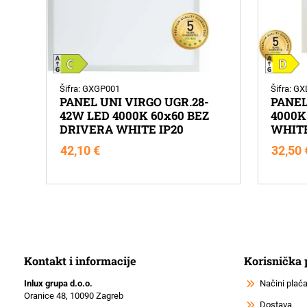
Šifra: GXGP001
Šifra: G
PANEL UNI VIRGO UGR.28-
PANEL
42W LED 4000K 60x60 BEZ
4000K
DRIVERA WHITE IP20
WHITE
42,10
€
32,50
Kontakt i informacije
Korisnička
Inlux grupa d.o.o.
Načini plać
Oranice 48, 10090 Zagreb
Dostava