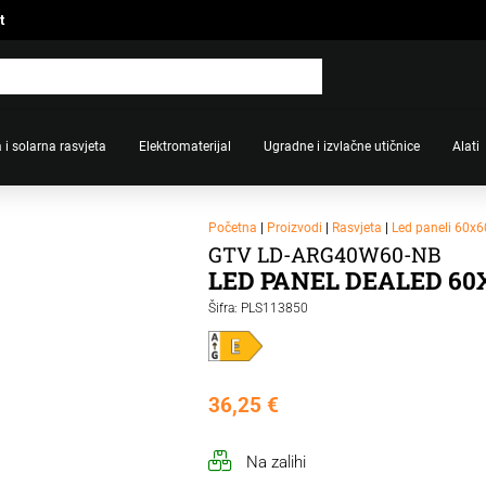
t
 i solarna rasvjeta
Elektromaterijal
Ugradne i izvlačne utičnice
Alati
Početna
|
Proizvodi
|
Rasvjeta
|
Led paneli 60x6
GTV LD-ARG40W60-NB
LED PANEL DEALED 60
Šifra: PLS113850
36,25
€
Na zalihi