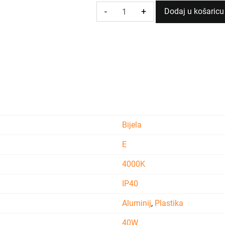
-
+
Dodaj u košaricu
LED
PANEL
DEALED
60X60
36W
4000K
količina
Bijela
E
4000K
IP40
Aluminij
,
Plastika
40W