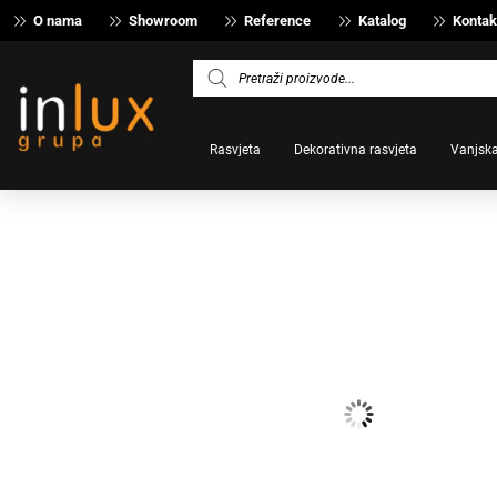
O nama
Showroom
Reference
Katalog
Kontak
Products
search
Rasvjeta
Dekorativna rasvjeta
Vanjska