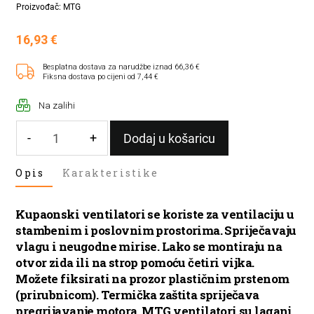
Proizvođač: MTG
16,93
€
Besplatna dostava za narudžbe iznad 66,36 €
Fiksna dostava po cijeni od 7,44 €
Na zalihi
-
+
Dodaj u košaricu
VENTILATOR
Opis
Karakteristike
KUPAONSKI
FI100
ANTRACIT
Kupaonski ventilatori se koriste za ventilaciju u
količina
stambenim i poslovnim prostorima. Spriječavaju
vlagu i neugodne mirise. Lako se montiraju na
otvor zida ili na strop pomoću četiri vijka.
Možete fiksirati na prozor plastičnim prstenom
(prirubnicom). Termička zaštita spriječava
pregrijavanje motora. MTG ventilatori su lagani,