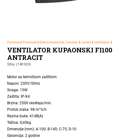
Početna
|
Proizvodi
|
Elektromaterijal, konzole & ostalo
|
Ventilatori
|
VENTILATOR KUPAONSKI FI100
ANTRACIT
Šifra: LT401026
Motor sa termičkom zaštitom
Napon: 230V/50Hz
Snaga: 15W
Zaštita: IP-X4
Brzina: 2500 okretaja/min.
Protok zraka: 98 m^3/h
Razina buke: 41dB(A)
Težina: 0,45kg
Dimenzije (mm): A-100; B-140; C-75; D-10
Garancija: 2 godine