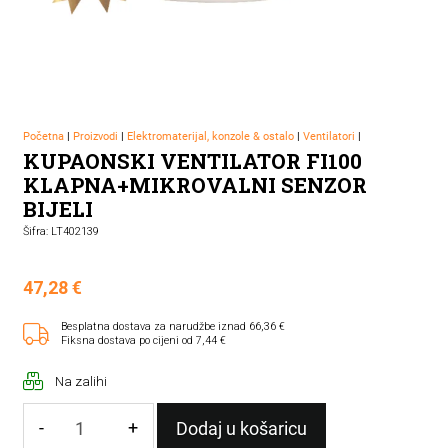
Početna
|
Proizvodi
|
Elektromaterijal, konzole & ostalo
|
Ventilatori
|
KUPAONSKI VENTILATOR FI100
KLAPNA+MIKROVALNI SENZOR
BIJELI
Šifra: LT402139
47,28
€
Besplatna dostava za narudžbe iznad 66,36 €
Fiksna dostava po cijeni od 7,44 €
Na zalihi
-
+
Dodaj u košaricu