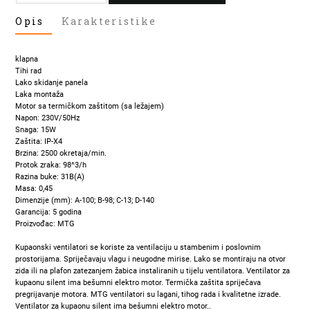
KUPAONSKI
Opis
Karakteristike
VENTILATOR
FI100
KLAPNA+MIKROVALNI
klapna
SENZOR
Tihi rad
BIJELI
Lako skidanje panela
Laka montaža
količina
Motor sa termičkom zaštitom (sa ležajem)
Napon: 230V/50Hz
Snaga: 15W
Zaštita: IP-X4
Brzina: 2500 okretaja/min.
Protok zraka: 98^3/h
Razina buke: 31B(A)
Masa: 0,45
Dimenzije (mm): A-100; B-98; C-13; D-140
Garancija: 5 godina
Proizvođac: MTG
Kupaonski ventilatori se koriste za ventilaciju u stambenim i poslovnim
prostorijama. Spriječavaju vlagu i neugodne mirise. Lako se montiraju na otvor
zida ili na plafon zatezanjem žabica instaliranih u tijelu ventilatora. Ventilator za
kupaonu silent ima bešumni elektro motor. Termička zaštita spriječava
pregrijavanje motora. MTG ventilatori su lagani, tihog rada i kvalitetne izrade.
Ventilator za kupaonu silent ima bešumni elektro motor..