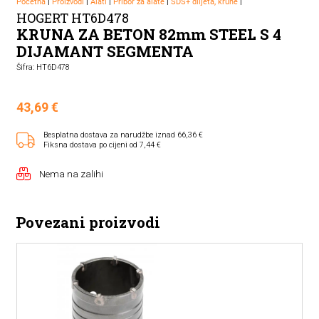
Početna
|
Proizvodi
|
Alati
|
Pribor za alate
|
SDS+ dlijeta, krune
|
HOGERT HT6D478
KRUNA ZA BETON 82mm STEEL S 4
DIJAMANT SEGMENTA
Šifra: HT6D478
43,69
€
Besplatna dostava za narudžbe iznad 66,36 €
Fiksna dostava po cijeni od 7,44 €
Nema na zalihi
Povezani proizvodi