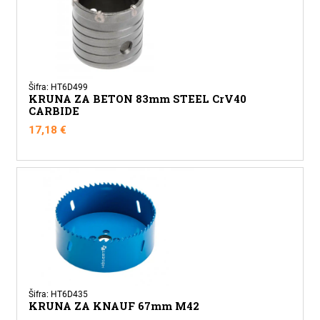
M22
CARBIDE
količina
Šifra: HT6D499
KRUNA ZA BETON 83mm STEEL CrV40
CARBIDE
17,18
€
Šifra: HT6D435
KRUNA ZA KNAUF 67mm M42