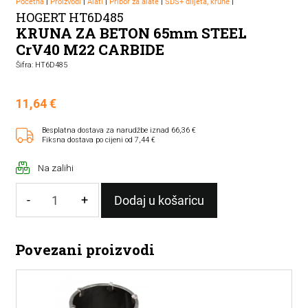
Početna
|
Proizvodi
|
Alati
|
Pribor za alate
|
SDS+ dlijeta, krune
|
HOGERT HT6D485
KRUNA ZA BETON 65mm STEEL
CrV40 M22 CARBIDE
Šifra: HT6D485
11,64
€
Besplatna dostava za narudžbe iznad 66,36 €
Fiksna dostava po cijeni od 7,44 €
Na zalihi
-
+
Dodaj u košaricu
KRUNA
ZA
Povezani proizvodi
BETON
65mm
STEEL
CrV40