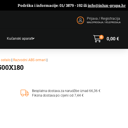
Podrška i informacije: 01/ 3879 - 192 ili
info@inlux-grupa.hr
Prijava / Registracija
MALOPRODAJA / VELEPRODAJA
0
0,00
€
Kućanski aparati
& ostalo
|
Razvodni ABS ormari
|
500X180
Besplatna dostava za narudžbe iznad 66,36 €
Fiksna dostava po cijeni od 7,44 €