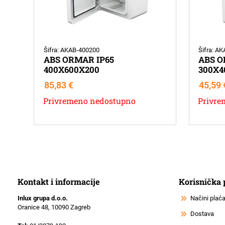
Šifra: AKAB-400200
Šifra: A
ABS ORMAR IP65
ABS O
400X600X200
300X4
85,83
€
45,59
Privremeno nedostupno
Privre
Kontakt i informacije
Korisnička
Inlux grupa d.o.o.
Načini plać
Oranice 48, 10090 Zagreb
Dostava