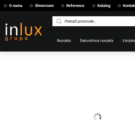
O nama
Showroom
Reference
Katalog
Kontak
Products
search
Rasvjeta
Dekorativna rasvjeta
Vanjska