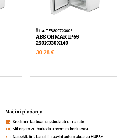
Šifra: TEB800700002
ABS ORMAR IP65
250X330X140
30,28
€
Načini plaćanja
Kreditnim karticama jednokratno i na rate
Slikanjem 2D barkoda u svom m-bankarstvu
Na pošti, fini, banci ili trgovini putem obrasca HUB3A