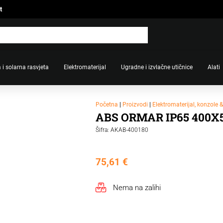
t
 i solarna rasvjeta
Elektromaterijal
Ugradne i izvlačne utičnice
Alati
Početna
|
Proizvodi
|
Elektromaterijal, konzole 
ABS ORMAR IP65 400X
Šifra: AKAB-400180
75,61
€
Nema na zalihi