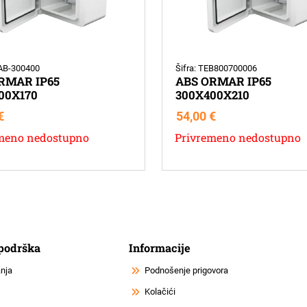
KAB-300400
Šifra: TEB800700006
RMAR IP65
ABS ORMAR IP65
00X170
300X400X210
€
54,00
€
meno nedostupno
Privremeno nedostupno
 podrška
Informacije
anja
Podnošenje prigovora
Kolačići