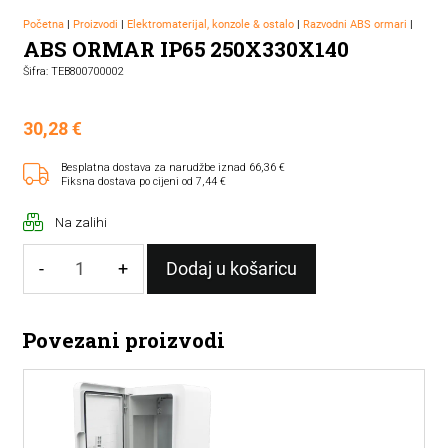
Početna
|
Proizvodi
|
Elektromaterijal, konzole & ostalo
|
Razvodni ABS ormari
|
ABS ORMAR IP65 250X330X140
Šifra: TEB800700002
30,28
€
Besplatna dostava za narudžbe iznad 66,36 €
Fiksna dostava po cijeni od 7,44 €
Na zalihi
-
+
Dodaj u košaricu
ABS
ORMAR
Povezani proizvodi
IP65
250X330X140
količina