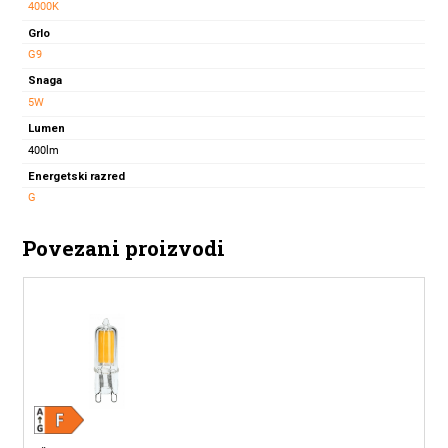
4000K
240V
Grlo
količina
G9
Snaga
5W
Lumen
400lm
Energetski razred
G
Povezani proizvodi