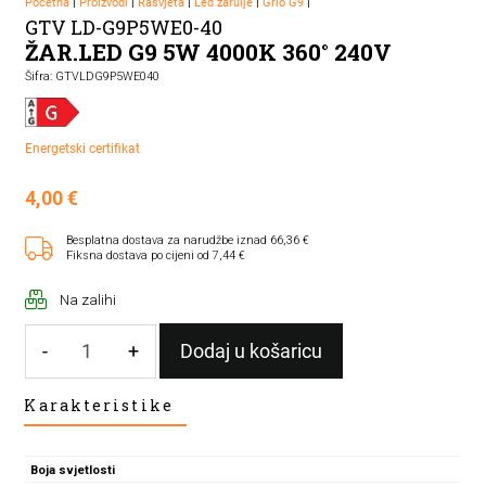
Početna
|
Proizvodi
|
Rasvjeta
|
Led žarulje
|
Grlo G9
|
GTV LD-G9P5WE0-40
ŽAR.LED G9 5W 4000K 360° 240V
Šifra: GTVLDG9P5WE040
Energetski certifikat
4,00
€
Besplatna dostava za narudžbe iznad 66,36 €
Fiksna dostava po cijeni od 7,44 €
Na zalihi
-
+
Dodaj u košaricu
ŽAR.LED
Karakteristike
G9
5W
4000K
Boja svjetlosti
360°