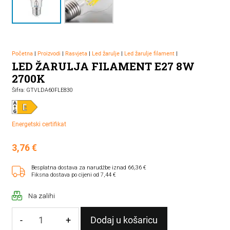
Početna
|
Proizvodi
|
Rasvjeta
|
Led žarulje
|
Led žarulje filament
|
LED ŽARULJA FILAMENT E27 8W
2700K
Šifra: GTVLDA60FLE830
Energetski certifikat
3,76
€
Besplatna dostava za narudžbe iznad 66,36 €
Fiksna dostava po cijeni od 7,44 €
Na zalihi
-
+
Dodaj u košaricu