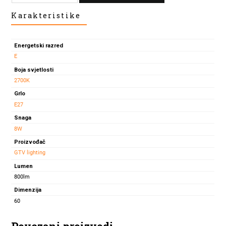
LED
Karakteristike
ŽARULJA
FILAMENT
E27
Energetski razred
8W
E
2700K
Boja svjetlosti
količina
2700K
Grlo
E27
Snaga
8W
Proizvođač
GTV lighting
Lumen
800lm
Dimenzija
60
Povezani proizvodi