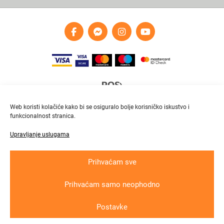
Web koristi kolačiće kako bi se osiguralo bolje korisničko iskustvo i
funkcionalnost stranica.
Upravljanje uslugama
Brza i pouzdana dostava
Pratite paket online
Prihvaćam sve
Prihvaćam samo neophodno
Krajnji primatelj ﬁnancijskog instrumenta suﬁnanciranog iz Europskog fonda
za regionalni razvoj u sklopu Operativnog programa „Konkurentnost i kohezija“
Postavke
Copyright © 2026
In
lux grupa
d.o.o. All rights reserved