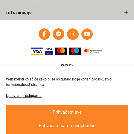
Informacije
Web koristi kolačiće kako bi se osiguralo bolje korisničko iskustvo i
funkcionalnost stranica.
Upravljanje uslugama
Brza i pouzdana dostava
Pratite paket online
Prihvaćam sve
Prihvaćam samo neophodno
Krajnji primatelj ﬁnancijskog instrumenta suﬁnanciranog iz Europskog fonda