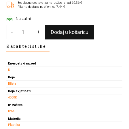
Besplatna dostava za narudžbe iznad 66,36 €
Fiksna dostava po cijeni od 7,44 €
Na zalihi
-
+
Dodaj u košaricu
UGRADNI
Karakteristike
SAMSUNG
LED
PANEL
Energetski razred
LOUIS
D
15W
Boja
količina
Bijela
Boja svjetlosti
4000K
IP zaštita
IP54
Materijal
Plastika