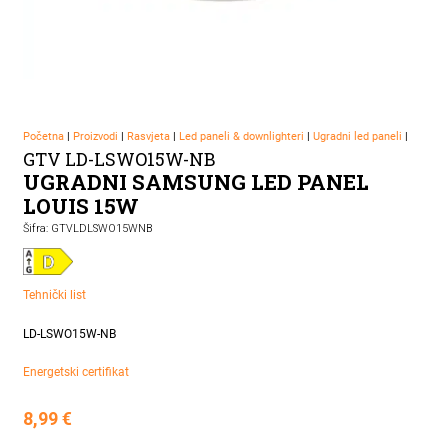
Početna
|
Proizvodi
|
Rasvjeta
|
Led paneli & downlighteri
|
Ugradni led paneli
|
GTV LD-LSWO15W-NB
UGRADNI SAMSUNG LED PANEL
LOUIS 15W
Šifra: GTVLDLSWO15WNB
Tehnički list
LD-LSWO15W-NB
Energetski certifikat
8,99
€