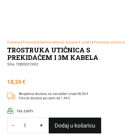
Početna
|
Proizvodi
|
Elektromaterijal, konzole & ostalo
|
Prenosive utičnice
|
TROSTRUKA UTIČNICA S
PREKIDAČEM I 3M KABELA
Šifra: TEB200313302
18,24
€
Besplatna dostava za narudžbe iznad 66,36 €
Fiksna dostava po cijeni od 7,44 €
Na zalihi
-
+
Dodaj u košaricu
TROSTRUKA