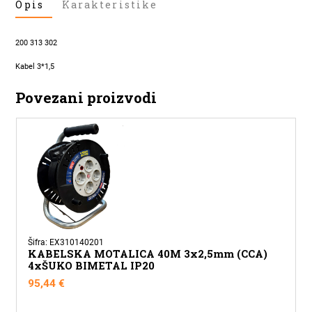
Opis
Karakteristike
UTIČNICA
S
PREKIDAČEM
200 313 302
I
3M
Kabel 3*1,5
KABELA
Povezani proizvodi
količina
Šifra: EX310140201
KABELSKA MOTALICA 40M 3x2,5mm (CCA)
4xŠUKO BIMETAL IP20
95,44
€