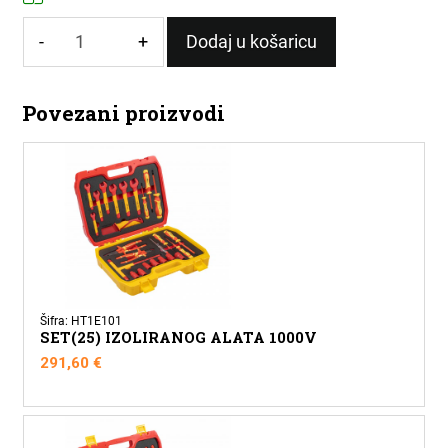
-
+
Dodaj u košaricu
TRAKA
IZOLIR
Povezani proizvodi
ŽUTO/ZELENA
0,13x19mm/20M
količina
Šifra: HT1E101
SET(25) IZOLIRANOG ALATA 1000V
291,60
€