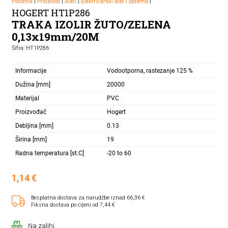
Početna
|
Proizvodi
|
Alati
|
Električarski alat i oprema
|
HOGERT HT1P286
TRAKA IZOLIR ŽUTO/ZELENA
0,13x19mm/20M
Šifra: HT1P286
Informacije
Vodootporna, rastezanje 125 %
Dužina [mm]
20000
Materijal
PVC
Proizvođač
Hogert
Debljina [mm]
0.13
Širina [mm]
19
Radna temperatura [st.C]
-20 to 60
1,14
€
Besplatna dostava za narudžbe iznad 66,36 €
Fiksna dostava po cijeni od 7,44 €
Na zalihi