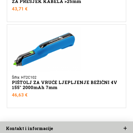
ZA PRESJEK KABELA >25mm
43,71
€
Šifra: HT2C102
PIŠTOLJ ZA VRUĆE LJEPLJENJE BEŽIČNI 4V
155° 2000mAh 7mm
46,63
€
Kontakt i informacije