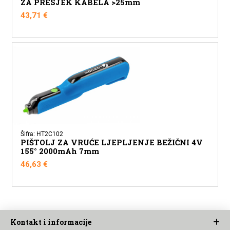
ZA PRESJEK KABELA >25mm
43,71
€
Šifra: HT2C102
PIŠTOLJ ZA VRUĆE LJEPLJENJE BEŽIČNI 4V
155° 2000mAh 7mm
46,63
€
Kontakt i informacije