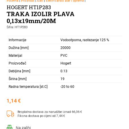
Početna
|
Proizvodi
|
Alati
|
Električarski alat i oprema
|
HOGERT HT1P283
TRAKA IZOLIR PLAVA
0,13x19mm/20M
Šifra: HT1P283
Informacije
Vodootporna, rastezanje 125 %
Dužina [mm]
20000
Materijal
PVC
Proizvođač
Hogert
Debljina [mm]
0.13
Širina [mm]
19
Radna temperatura [st.C]
-20 to 60
1,14
€
Besplatna dostava za narudžbe iznad 66,36 €
Fiksna dostava po cijeni od 7,44 €
Na zalihi