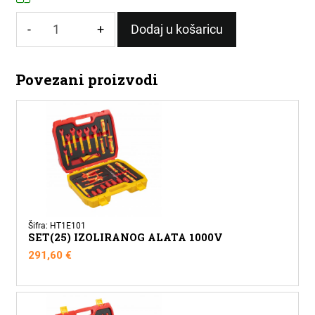
-
+
Dodaj u košaricu
TRAKA
IZOLIR
Povezani proizvodi
PLAVA
0,13x19mm/20M
količina
Šifra: HT1E101
SET(25) IZOLIRANOG ALATA 1000V
291,60
€