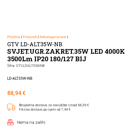
Početna
|
Proizvodi
|
Nekategorizirane
|
GTV LD-ALT35W-NB
SVJET.UGR.ZAKRET.35W LED 4000K
3500Lm IP20 180/127 BIJ
Šifra: GTVLDALT35WNB
LD-ALT35W-NB
88,94
€
Besplatna dostava za narudžbe iznad 66,36 €
Fiksna dostava po cijeni od 7,44 €
Nema na zalihi