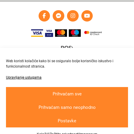
Web koristi kolačiće kako bi se osiguralo bolje korisničko iskustvo i
funkcionalnost stranica.
Upravljanje uslugama
Brza i pouzdana dostava
Pratite paket online
Prihvaćam sve
Prihvaćam samo neophodno
Krajnji primatelj ﬁnancijskog instrumenta suﬁnanciranog iz Europskog fonda
za regionalni razvoj u sklopu Operativnog programa „Konkurentnost i kohezija“
Postavke
Copyright © 2026
In
lux grupa
d.o.o. All rights reserved