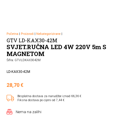
Početna
|
Proizvodi
|
Nekategorizirane
|
GTV LD-KAX30-42M
SVJET.RUČNA LED 4W 220V 5m S
MAGNETOM
Šifra: GTVLDKAX3042M
LD-KAX30-42M
28,70
€
Besplatna dostava za narudžbe iznad 66,36 €
Fiksna dostava po cijeni od 7,44 €
Nema na zalihi