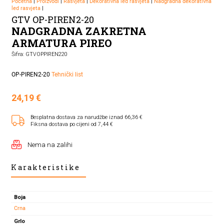
Početna
|
Proizvodi
|
Rasvjeta
|
Dekorativna led rasvjeta
|
Nadgradna dekorativna
led rasvjeta
|
GTV OP-PIREN2-20
NADGRADNA ZAKRETNA
ARMATURA PIREO
Šifra: GTVOPPIREN220
OP-PIREN2-20
Tehnički list
24,19
€
Besplatna dostava za narudžbe iznad 66,36 €
Fiksna dostava po cijeni od 7,44 €
Nema na zalihi
Karakteristike
Boja
Crna
Grlo