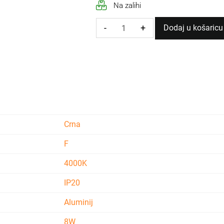
Na zalihi
-
+
Dodaj u košaricu
NADGRADNA
ZAKRETNA
SVJETILJKA
BIANCO
8W
količina
Crna
F
4000K
IP20
Aluminij
8W