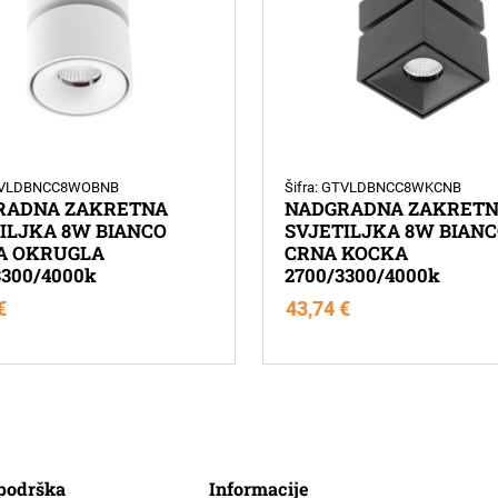
GTVLDBNCC8WOBNB
Šifra: GTVLDBNCC8WKCNB
RADNA ZAKRETNA
NADGRADNA ZAKRET
ILJKA 8W BIANCO
SVJETILJKA 8W BIAN
A OKRUGLA
CRNA KOCKA
3300/4000k
2700/3300/4000k
€
43,74
€
 podrška
Informacije