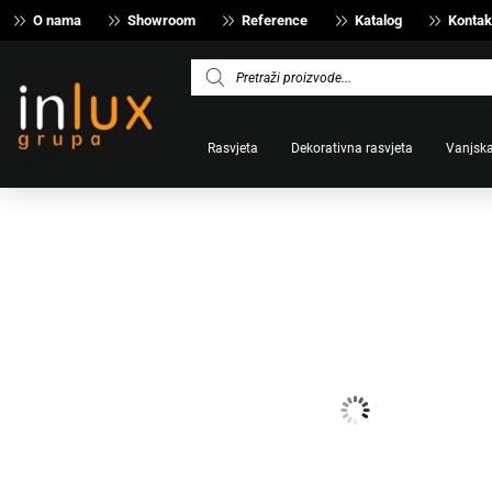
O nama
Showroom
Reference
Katalog
Kontak
Products
search
Rasvjeta
Dekorativna rasvjeta
Vanjska