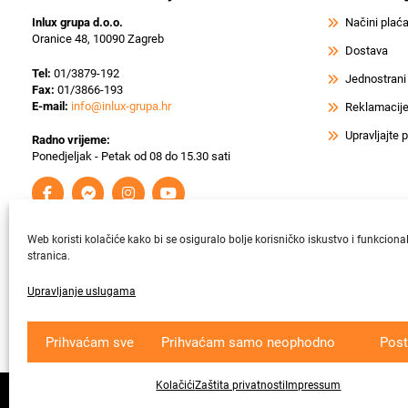
Inlux grupa d.o.o.
Načini plać
Oranice 48, 10090 Zagreb
Dostava
Tel:
01/3879-192
Jednostrani
Fax:
01/3866-193
E-mail:
info@inlux-grupa.hr
Reklamacije 
Upravljajte
Radno vrijeme:
Ponedjeljak - Petak od 08 do 15.30 sati
Web koristi kolačiće kako bi se osiguralo bolje korisničko iskustvo i funkciona
stranica.
Upravljanje uslugama
Krajnji primatelj ﬁnancijskog instrumenta suﬁnanciranog iz Europsk
Prihvaćam sve
Prihvaćam samo neophodno
Post
Kolačići
Zaštita privatnosti
Impressum
Copyright © 2026
In
lux grupa
d.o.o. All rights reserved