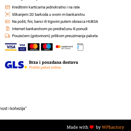
Kreditnim karticama jednokratno i na rate
Slikanjem 2D barkoda u svom m-bankarstvu
Na pošti, fini, banci ili trgovini putem obrasca HUB3A
Internet bankarstvom po predračunu ili ponudi
Pouzećem (gotovinom) prilikom preuzimanja paketa
Brza i pouzdana dostava
Pratite paket online
ost i kohezija“
Made with
by
WPhactory