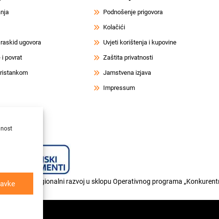
anja
Podnošenje prigovora
Kolačići
 raskid ugovora
Uvjeti korištenja i kupovine
i povrat
Zaštita privatnosti
 pristankom
Jamstvena izjava
Impressum
lnost
og fonda za regionalni razvoj u sklopu Operativnog programa „Konkurentn
avke