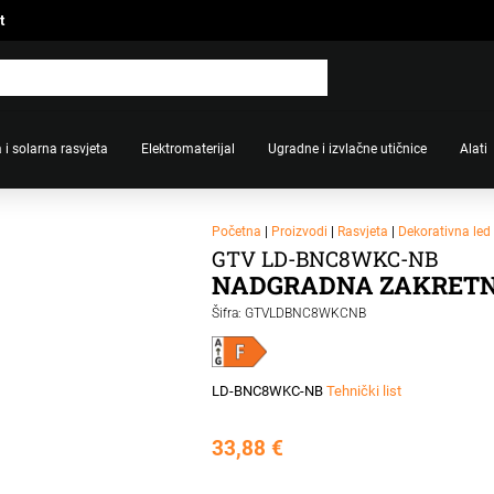
t
 i solarna rasvjeta
Elektromaterijal
Ugradne i izvlačne utičnice
Alati
Početna
|
Proizvodi
|
Rasvjeta
|
Dekorativna led 
GTV LD-BNC8WKC-NB
NADGRADNA ZAKRETNA
Šifra: GTVLDBNC8WKCNB
LD-BNC8WKC-NB
Tehnički list
33,88
€