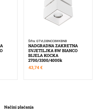
Šifra: GTVLDBNCC8WKBNB
NA
NADGRADNA ZAKRETNA
CO
SVJETILJKA 8W BIANCO
BIJELA KOCKA
2700/3300/4000k
43,74
€
Načini plaćanja