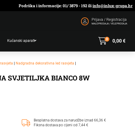
Podrška i informacije: 01/ 3879 - 192 ili
info@inlux-grupa.hr
Prijava / Registracija
MALOPRODAJA / VELEPRODAJA
0
0,00
€
Kućanski aparati
rasvjeta
|
Nadgradna dekorativna led rasvjeta
|
 SVJETILJKA BIANCO 8W
Besplatna dostava za narudžbe iznad 66,36 €
Fiksna dostava po cijeni od 7,44 €