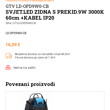
Početna
|
Proizvodi
|
Nekategorizirane
|
GTV LD-OPD9W0-CB
SVJET.LED ZIDNA S PREKID.9W 3000K
60cm +KABEL IP20
Šifra: GTVLDOPD9W0CB
LD-OPD9W0-CB
16,59
€
Besplatna dostava za narudžbe iznad 66,36 €
Fiksna dostava po cijeni od 7,44 €
Nema na zalihi
Povezani proizvodi