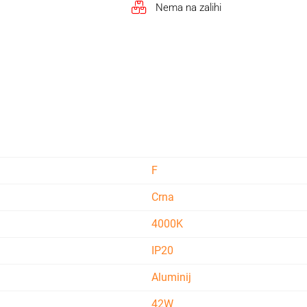
Nema na zalihi
F
Crna
4000K
IP20
Aluminij
42W