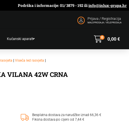
Podrška i informacije: 01/ 3879 - 192 ili
info@inlux-grupa.hr
Prijava / Registracija
MALOPRODAJA / VELEPRODAJA
0
0,00
€
Kućanski aparati
rasvjeta
|
Viseća led rasvjeta
|
KA VILANA 42W CRNA
Besplatna dostava za narudžbe iznad 66,36 €
Fiksna dostava po cijeni od 7,44 €