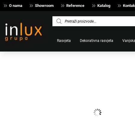
O nama
Showroom
Reference
Katalog
Kontak
Products
search
Rasvjeta
Dekorativna rasvjeta
Vanjska