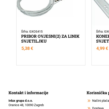
Šifra: GXOS415
Šifra: G
PRIBOR OVJESNI(2) ZA LINIK
KONEK
SVJETILJKU
SVJET
5,38
€
4,99
€
Kontakt i informacije
Korisnička
Inlux grupa d.o.o.
Načini plać
Oranice 48, 10090 Zagreb
Dostava