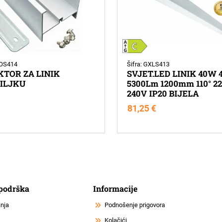
XOS414
Šifra: GXLS413
TOR ZA LINIK
SVJET.LED LINIK 40W 
ILJKU
5300Lm 1200mm 110° 22
240V IP20 BIJELA
81,25
€
 podrška
Informacije
anja
Podnošenje prigovora
Kolačići