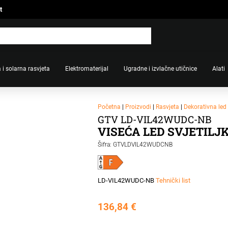
t
 i solarna rasvjeta
Elektromaterijal
Ugradne i izvlačne utičnice
Alati
Početna
|
Proizvodi
|
Rasvjeta
|
Dekorativna led 
GTV LD-VIL42WUDC-NB
VISEĆA LED SVJETILJ
Šifra: GTVLDVIL42WUDCNB
LD-VIL42WUDC-NB
Tehnički list
136,84
€