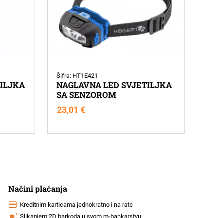
Šifra: HT1E421
TILJKA
NAGLAVNA LED SVJETILJKA
SA SENZOROM
23,01
€
Načini plaćanja
Kreditnim karticama jednokratno i na rate
Slikanjem 2D barkoda u svom m-bankarstvu