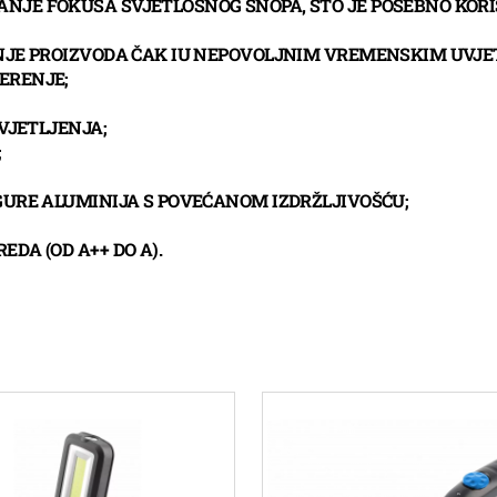
JE FOKUSA SVJETLOSNOG SNOPA, ŠTO JE POSEBNO KORI
NJE PROIZVODA ČAK IU NEPOVOLJNIM VREMENSKIM UVJE
PERENJE;
VJETLJENJA;
;
GURE ALUMINIJA S POVEĆANOM IZDRŽLJIVOŠĆU;
DA (OD A++ DO A).