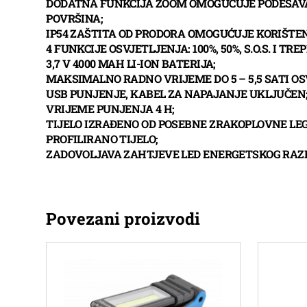
DODATNA FUNKCIJA ZOOM OMOGUĆUJE PODEŠAVAN
POVRŠINA;
IP54 ZAŠTITA OD PRODORA OMOGUĆUJE KORIŠTE
4 FUNKCIJE OSVJETLJENJA: 100%, 50%, S.O.S. I TRE
3,7 V 4000 MAH LI-ION BATERIJA;
MAKSIMALNO RADNO VRIJEME DO 5 – 5,5 SATI OS
USB PUNJENJE, KABEL ZA NAPAJANJE UKLJUČEN
VRIJEME PUNJENJA 4 H;
TIJELO IZRAĐENO OD POSEBNE ZRAKOPLOVNE LE
PROFILIRANO TIJELO;
ZADOVOLJAVA ZAHTJEVE LED ENERGETSKOG RAZRE
Povezani proizvodi