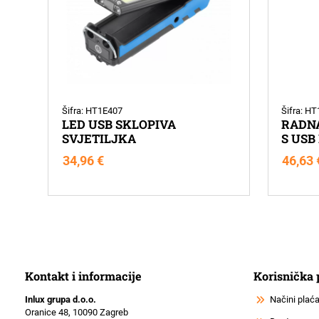
Šifra: HT1E407
Šifra: H
LED USB SKLOPIVA
RADNA
SVJETILJKA
S USB
34,96
€
46,63
Kontakt i informacije
Korisnička
Inlux grupa d.o.o.
Načini plać
Oranice 48, 10090 Zagreb