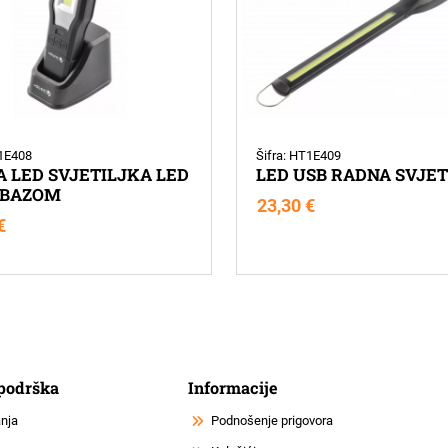
T1E408
Šifra: HT1E409
 LED SVJETILJKA LED
LED USB RADNA SVJE
 BAZOM
23,30
€
€
 podrška
Informacije
anja
Podnošenje prigovora