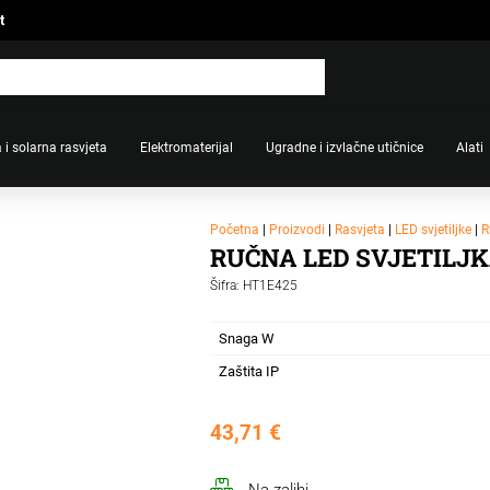
t
 i solarna rasvjeta
Elektromaterijal
Ugradne i izvlačne utičnice
Alati
Početna
|
Proizvodi
|
Rasvjeta
|
LED svjetiljke
|
R
RUČNA LED SVJETILJ
Šifra: HT1E425
Snaga W
Zaštita IP
43,71
€
Na zalihi