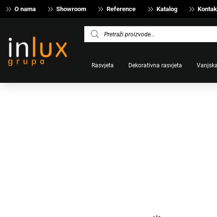
O nama
Showroom
Reference
Katalog
Kontak
Products
search
Rasvjeta
Dekorativna rasvjeta
Vanjska