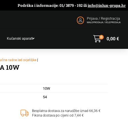
Podrška i informacije: 01/ 3879 - 192 ili
info@inlux-grupa.hr
Prijava / Registracija
MALOPRODAJA / VELEPRODAJA
0
0,00
€
Kućanski aparati
učne radne led svjetiljke
|
KA 10W
10W
54
Besplatna dostava za narudžbe iznad 66,36 €
Fiksna dostava po cijeni od 7,44 €