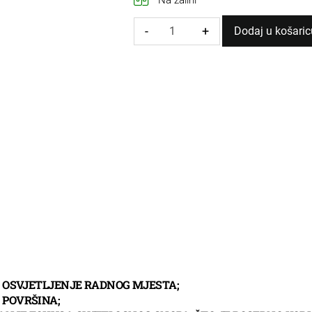
-
+
Dodaj u košaric
RUČNA
LED
SVJETILJKA
10W
količina
O OSVJETLJENJE RADNOG MJESTA;
 POVRŠINA;