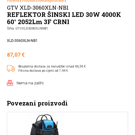
Početna
|
Proizvodi
|
Nekategorizirane
|
GTV XLD-3060XLN-NB1
REFLEKTOR ŠINSKI LED 30W 4000K
60° 2052Lm 3F CRNI
Šifra: GTVXLD3060XLNNB1
XLD-3060XLN-NB1
87,07
€
Besplatna dostava za narudžbe iznad 66,36 €
Fiksna dostava po cijeni od 7,44 €
Nema na zalihi
Povezani proizvodi