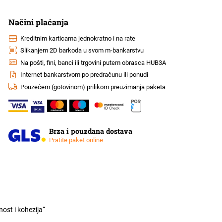
Načini plaćanja
Kreditnim karticama jednokratno i na rate
Slikanjem 2D barkoda u svom m-bankarstvu
Na pošti, fini, banci ili trgovini putem obrasca HUB3A
Internet bankarstvom po predračunu ili ponudi
Pouzećem (gotovinom) prilikom preuzimanja paketa
Brza i pouzdana dostava
Pratite paket online
ost i kohezija“