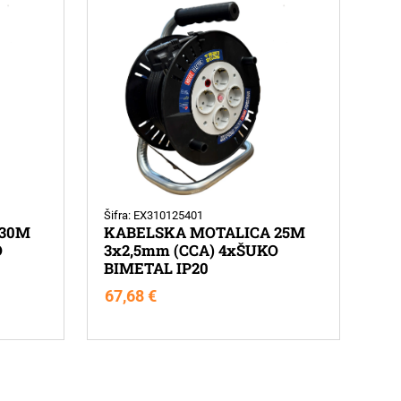
Šifra: EX310125401
 30M
KABELSKA MOTALICA 25M
O
3x2,5mm (CCA) 4xŠUKO
BIMETAL IP20
67,68
€