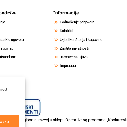
 podrška
Informacije
anja
Podnošenje prigovora
Kolačići
 raskid ugovora
Uvjeti korištenja i kupovine
i povrat
Zaštita privatnosti
 pristankom
Jamstvena izjava
Impressum
lnost
og fonda za regionalni razvoj u sklopu Operativnog programa „Konkurentn
avke