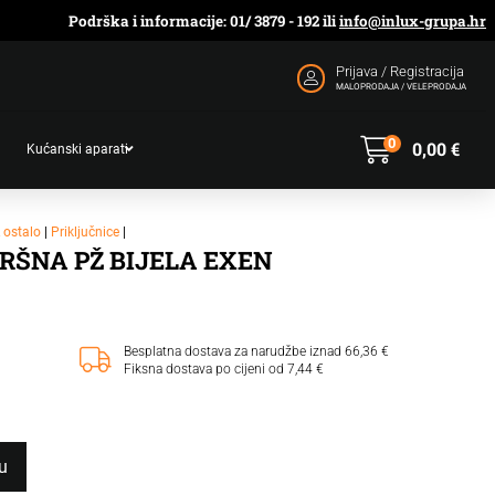
Podrška i informacije: 01/ 3879 - 192 ili
info@inlux-grupa.hr
Prijava / Registracija
MALOPRODAJA / VELEPRODAJA
0
0,00
€
Kućanski aparati
& ostalo
|
Priključnice
|
RŠNA PŽ BIJELA EXEN
Besplatna dostava za narudžbe iznad 66,36 €
Fiksna dostava po cijeni od 7,44 €
u