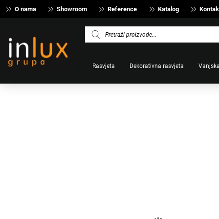
O nama
Showroom
Reference
Katalog
Kontak
Products
search
Rasvjeta
Dekorativna rasvjeta
Vanjska