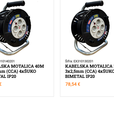
X310140201
Šifra: EX310130201
LSKA MOTALICA 40M
KABELSKA MOTALICA
mm (CCA) 4xŠUKO
3x2,5mm (CCA) 4xŠUK
AL IP20
BIMETAL IP20
€
78,54
€