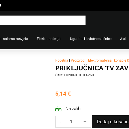
t
 i solarna rasvjeta
Elektromaterijal
Ugradne i izvlačne utičnice
Alati
Početna
|
Proizvodi
|
Elektromaterijal, konzole 
PRIKLJUČNICA TV ZAV
Šifra: EX200-010103-260
5,14
€
Na zalihi
-
+
Dodaj u košaric