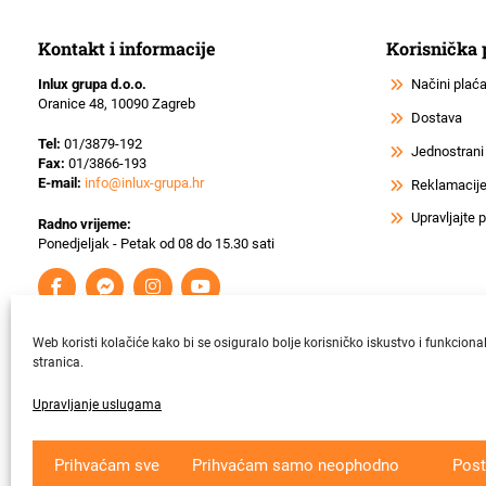
Kontakt i informacije
Korisnička
Inlux grupa d.o.o.
Načini plać
Oranice 48, 10090 Zagreb
Dostava
Tel:
01/3879-192
Jednostrani
Fax:
01/3866-193
E-mail:
info@inlux-grupa.hr
Reklamacije 
Upravljajte
Radno vrijeme:
Ponedjeljak - Petak od 08 do 15.30 sati
Web koristi kolačiće kako bi se osiguralo bolje korisničko iskustvo i funkciona
stranica.
Upravljanje uslugama
Krajnji primatelj ﬁnancijskog instrumenta suﬁnanciranog iz Europsk
Prihvaćam sve
Prihvaćam samo neophodno
Post