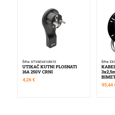
Šifra: GTVAEVA1UNI10
Šifra: E
UTIKAČ KUTNI PLOSNATI
KABE
16A 250V CRNI
3x2,5
BIMET
4,26
€
95,44