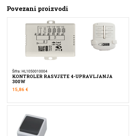
RJ45
Povezani proizvodi
CAT6
METALIK
CRNA
EXEN
količina
Šifra: HL1050010004
KONTROLER RASVJETE 4-UPRAVLJANJA
300W
15,86
€