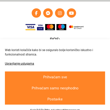
Web koristi kolačiće kako bi se osiguralo bolje korisničko iskustvo i
funkcionalnost stranica.
Upravljanje uslugama
Brza i pouzdana dostava
Pratite paket online
Prihvaćam sve
Prihvaćam samo neophodno
Krajnji primatelj ﬁnancijskog instrumenta suﬁnanciranog iz Europskog fonda
za regionalni razvoj u sklopu Operativnog programa „Konkurentnost i kohezija“
Postavke
Copyright © 2026
In
lux grupa
d.o.o. All rights reserved