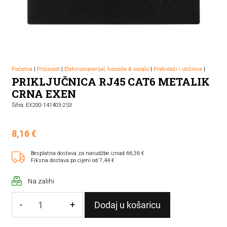
Početna
|
Proizvodi
|
Elektromaterijal, konzole & ostalo
|
Prekidači i utičnice
|
PRIKLJUČNICA RJ45 CAT6 METALIK
CRNA EXEN
Šifra: EX200-141403-253
8,16
€
Besplatna dostava za narudžbe iznad 66,36 €
Fiksna dostava po cijeni od 7,44 €
Na zalihi
-
+
Dodaj u košaricu
PRIKLJUČNICA