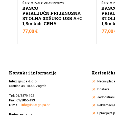
Šifra: GTVAEGMBAS3S2U20
Šifra: 
BASCO
BASC
PRIKLJUČN.PRIJENOSNA
PRIK
STOLNA 3XŠUKO USB A+C
STOL
1,5m kab. CRNA
1,5m 
77,00
€
77,00
Kontakt i informacije
Korisničk
Inlux grupa d.o.o.
Načini plać
Oranice 48, 10090 Zagreb
Dostava
Tel:
01/3879-192
Jednostrani
Fax:
01/3866-193
E-mail:
info@inlux-grupa.hr
Reklamacije 
Upravljajte
Radno vrijeme: