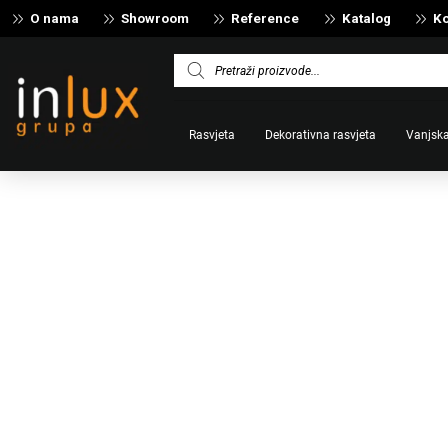
O nama
Showroom
Reference
Katalog
Ko
Products
search
Rasvjeta
Dekorativna rasvjeta
Vanjska