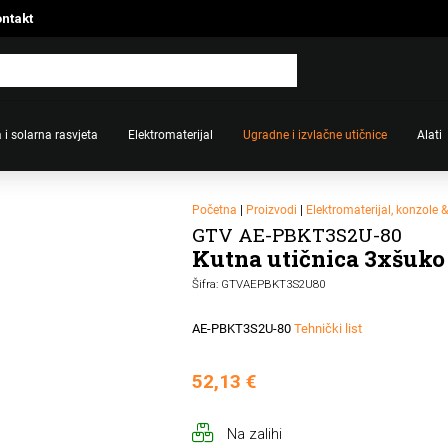
ntakt
 i solarna rasvjeta
Elektromaterijal
Ugradne i izvlačne utičnice
Alati
Početna
|
Proizvodi
|
Elektromaterijal, konzole 
GTV AE-PBKT3S2U-80
Kutna utičnica 3xšuko
Šifra: GTVAEPBKT3S2U80
AE-PBKT3S2U-80
Tehnički list
52,13
€
Na zalihi