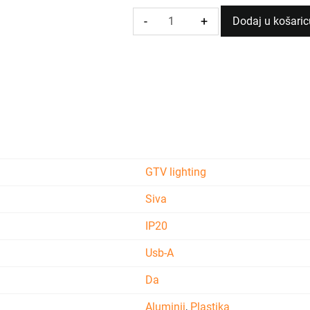
-
+
Dodaj u košaric
Kutna
utičnica
3xšuko
2xUSB
s
kabelom
siva
količina
GTV lighting
Siva
IP20
Usb-A
Da
Aluminij
,
Plastika