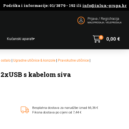
Podrška i informacije: 01/ 3879 - 192 ili
info@inlux-grupa.hr
Prijava / Registracija
MALOPRODAJA / VELEPRODAJA
0
0,00
€
Kućanski aparati
& ostalo
|
Ugradne utičnice & konzole
|
Pravokutne utičnice
|
 2xUSB s kabelom siva
Besplatna dostava za narudžbe iznad 66,36 €
Fiksna dostava po cijeni od 7,44 €