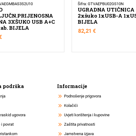
GTVAEGMBAS3S2U10
Šifra: GTVAEPBU02GS10N
O
UGRADNA UTIČNICA
LJUČN.PRIJENOSNA
2xšuko 1xUSB-A 1xU
NA 3XŠUKO USB A+C
BIJELA
kab. BIJELA
82,21
€
€
a podrška
Informacije
anja
Podnošenje prigovora
Kolačići
 raskid ugovora
Uvjeti korištenja i kupovine
i povrat
Zaštita privatnosti
 pristankom
Jamstvena izjava