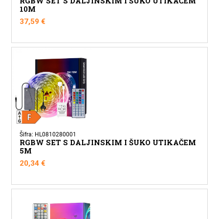
RGBW SET S DALJINSKIM I ŠUKO UTIKAČEM
10M
37,59
€
Šifra: HL0810280001
RGBW SET S DALJINSKIM I ŠUKO UTIKAČEM
5M
20,34
€