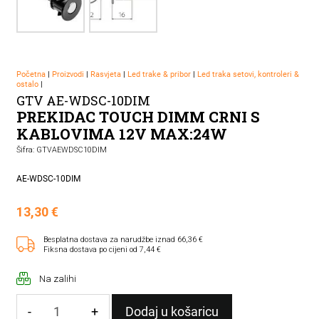
Početna
|
Proizvodi
|
Rasvjeta
|
Led trake & pribor
|
Led traka setovi, kontroleri &
ostalo
|
GTV AE-WDSC-10DIM
PREKIDAC TOUCH DIMM CRNI S
KABLOVIMA 12V MAX:24W
Šifra: GTVAEWDSC10DIM
AE-WDSC-10DIM
13,30
€
Besplatna dostava za narudžbe iznad 66,36 €
Fiksna dostava po cijeni od 7,44 €
Na zalihi
-
+
Dodaj u košaricu