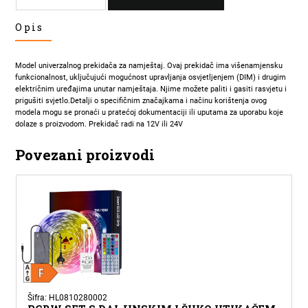
PREKIDAC
Opis
TOUCH
DIMM
CRNI
Model univerzalnog prekidača za namještaj. Ovaj prekidač ima višenamjensku
S
funkcionalnost, uključujući mogućnost upravljanja osvjetljenjem (DIM) i drugim
KABLOVIMA
električnim uređajima unutar namještaja. Njime možete paliti i gasiti rasvjetu i
prigušiti svjetlo.Detalji o specifičnim značajkama i načinu korištenja ovog
12V
modela mogu se pronaći u pratećoj dokumentaciji ili uputama za uporabu koje
MAX:24W
dolaze s proizvodom. Prekidač radi na 12V ili 24V
količina
Povezani proizvodi
Šifra: HL0810280002