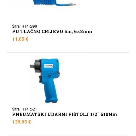
Šifra: HT4R890
PU TLAČNO CRIJEVO 5m, 6x8mm
11,05
€
Šifra: HT4R621
PNEUMATSKI UDARNI PIŠTOLJ 1/2˝ 610Nm
139,95
€