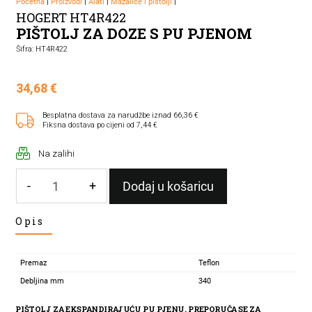
Početna
|
Proizvodi
|
Alati
|
Mazalice i pištolji
|
HOGERT HT4R422
PIŠTOLJ ZA DOZE S PU PJENOM
Šifra: HT4R422
34,68
€
Besplatna dostava za narudžbe iznad 66,36 €
Fiksna dostava po cijeni od 7,44 €
Na zalihi
-
+
Dodaj u košaricu
PIŠTOLJ
Opis
ZA
DOZE
S
Premaz
Teflon
PU
Debljina mm
340
PJENOM
količina
PIŠTOLJ ZA EKSPANDIRAJUĆU PU PJENU. PREPORUČA SE ZA