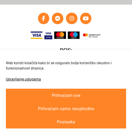
Web koristi kolačiće kako bi se osiguralo bolje korisničko iskustvo i
funkcionalnost stranica.
Upravljanje uslugama
Brza i pouzdana dostava
Pratite paket online
Prihvaćam sve
Prihvaćam samo neophodno
Krajnji primatelj ﬁnancijskog instrumenta suﬁnanciranog iz Europskog fonda
za regionalni razvoj u sklopu Operativnog programa „Konkurentnost i kohezija“
Postavke
Copyright © 2026
In
lux grupa
d.o.o. All rights reserved