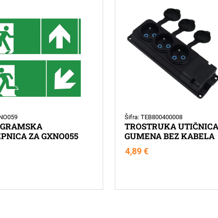
XNO059
Šifra: TEB800400008
OGRAMSKA
TROSTRUKA UTIČNIC
PNICA ZA GXNO055
GUMENA BEZ KABELA
4,89
€