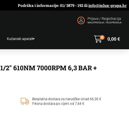
Podrška i informacije: 01/ 3879 - 192 ili
info@inlux-grupa.hr
Prijava / Registracija
MALOPRODAJA / VELEPRODAJA
0
0,00
€
Kućanski aparati
/2" 610NM 7000RPM 6,3 BAR +
Besplatna dostava za narudžbe iznad 66,36 €
Fiksna dostava po cijeni od 7,44 €