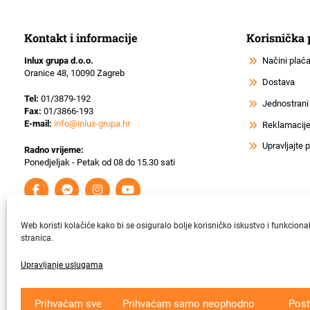
Kontakt i informacije
Korisnička
Inlux grupa d.o.o.
Načini plać
Oranice 48, 10090 Zagreb
Dostava
Tel:
01/3879-192
Jednostrani
Fax:
01/3866-193
E-mail:
info@inlux-grupa.hr
Reklamacije 
Upravljajte
Radno vrijeme:
Ponedjeljak - Petak od 08 do 15.30 sati
Web koristi kolačiće kako bi se osiguralo bolje korisničko iskustvo i funkciona
stranica.
Upravljanje uslugama
Krajnji primatelj ﬁnancijskog instrumenta suﬁnanciranog iz Europsk
Prihvaćam sve
Prihvaćam samo neophodno
Post