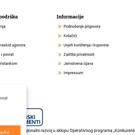
 podrška
Informacije
anja
Podnošenje prigovora
Kolačići
 raskid ugovora
Uvjeti korištenja i kupovine
i povrat
Zaštita privatnosti
 pristankom
Jamstvena izjava
Impressum
lnost
og fonda za regionalni razvoj u sklopu Operativnog programa „Konkurentn
avke