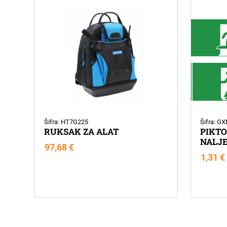
Šifra: HT7G225
Šifra: G
RUKSAK ZA ALAT
PIKT
NALJE
97,68
€
1,31
€