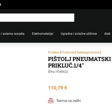
t
 i solarna rasvjeta
Elektromaterijal
Ugradne i izvlačne utičnice
Alati
Početna
|
Proizvodi
|
Nekategorizirane
|
PIŠTOLJ PNEUMATSKI 1
PRIKLUČ.1/4"
Šifra: HT4R622
110,79
€
Nema na zalihi