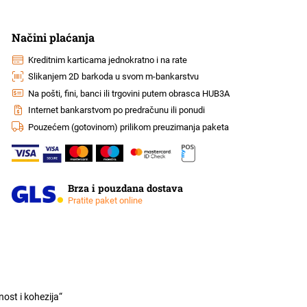
Načini plaćanja
Kreditnim karticama jednokratno i na rate
Slikanjem 2D barkoda u svom m-bankarstvu
Na pošti, fini, banci ili trgovini putem obrasca HUB3A
Internet bankarstvom po predračunu ili ponudi
Pouzećem (gotovinom) prilikom preuzimanja paketa
Brza i pouzdana dostava
Pratite paket online
ost i kohezija“