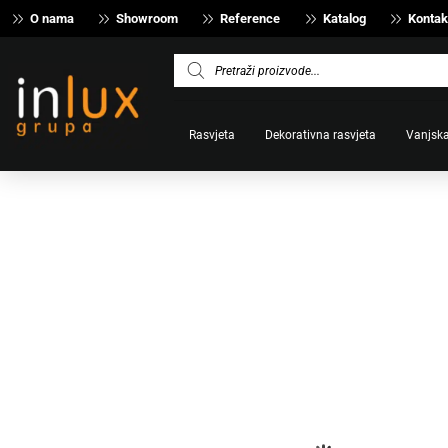
O nama
Showroom
Reference
Katalog
Kontak
Products
search
Rasvjeta
Dekorativna rasvjeta
Vanjska