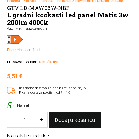
Početna
|
Proizvodi
|
Rasvjeta
|
Led paneli & downlighteri
|
Ugradni led paneli
|
GTV LD-MAW03W-NBP
Ugradni kockasti led panel Matis 3w
200lm 4000k
Šifra: GTVLDMAW03WNBP
Energetski certifikat
LD-MAW03W-NBP
Tehnički list
5,51
€
Besplatna dostava za narudžbe iznad 66,36 €
Fiksna dostava po cijeni od 7,44 €
Na zalihi
-
+
Dodaj u košaricu
Ugradni
Karakteristike
kockasti