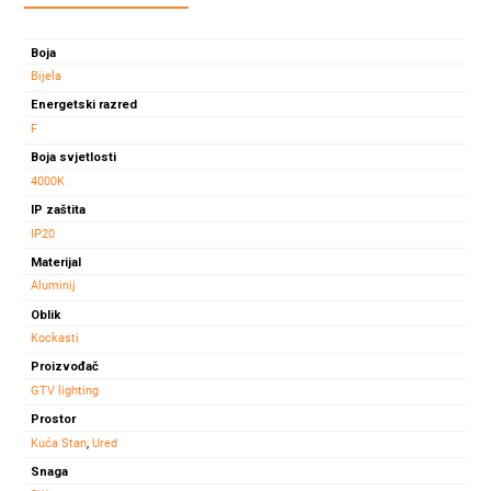
led
panel
Boja
Matis
Bijela
3w
Energetski razred
200lm
F
4000k
količina
Boja svjetlosti
4000K
IP zaštita
IP20
Materijal
Aluminij
Oblik
Kockasti
Proizvođač
GTV lighting
Prostor
Kuća Stan
,
Ured
Snaga