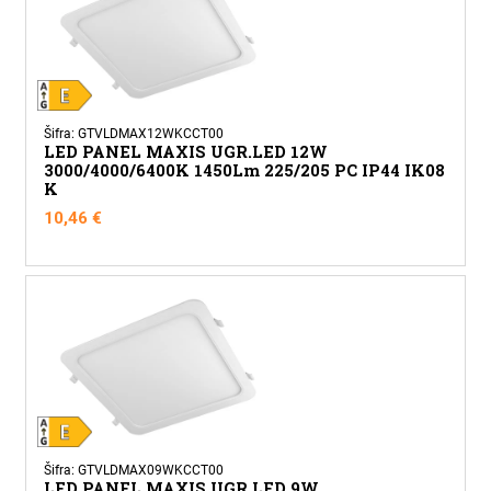
Šifra: GTVLDMAX12WKCCT00
LED PANEL MAXIS UGR.LED 12W
3000/4000/6400K 1450Lm 225/205 PC IP44 IK08
K
10,46
€
Šifra: GTVLDMAX09WKCCT00
LED PANEL MAXIS UGR.LED 9W