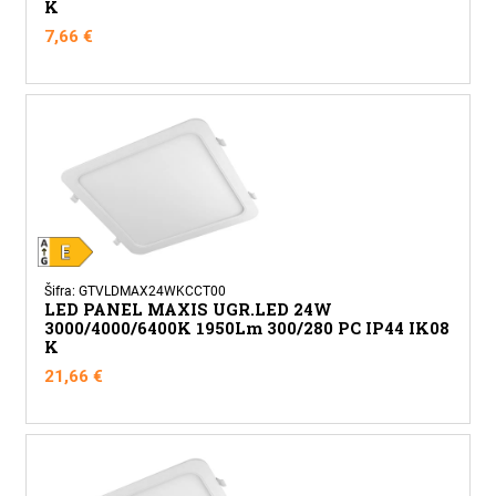
K
7,66
€
Šifra: GTVLDMAX24WKCCT00
LED PANEL MAXIS UGR.LED 24W
3000/4000/6400K 1950Lm 300/280 PC IP44 IK08
K
21,66
€