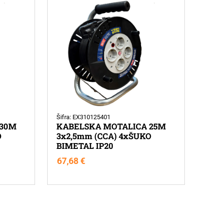
Šifra: EX310125401
 30M
KABELSKA MOTALICA 25M
O
3x2,5mm (CCA) 4xŠUKO
BIMETAL IP20
67,68
€