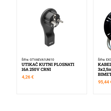
Šifra: GTVAEVA1UNI10
Šifra: E
UTIKAČ KUTNI PLOSNATI
KABE
16A 250V CRNI
3x2,5
BIMET
4,26
€
95,44