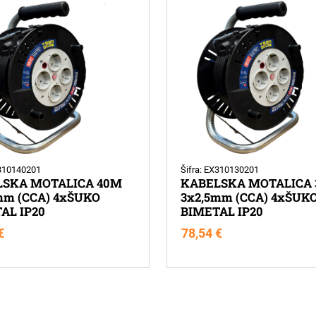
X310140201
Šifra: EX310130201
LSKA MOTALICA 40M
KABELSKA MOTALICA
mm (CCA) 4xŠUKO
3x2,5mm (CCA) 4xŠUK
AL IP20
BIMETAL IP20
€
78,54
€