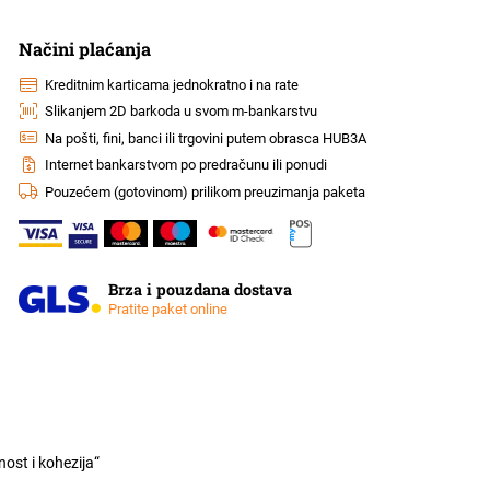
Načini plaćanja
Kreditnim karticama jednokratno i na rate
Slikanjem 2D barkoda u svom m-bankarstvu
Na pošti, fini, banci ili trgovini putem obrasca HUB3A
Internet bankarstvom po predračunu ili ponudi
Pouzećem (gotovinom) prilikom preuzimanja paketa
Brza i pouzdana dostava
Pratite paket online
ost i kohezija“