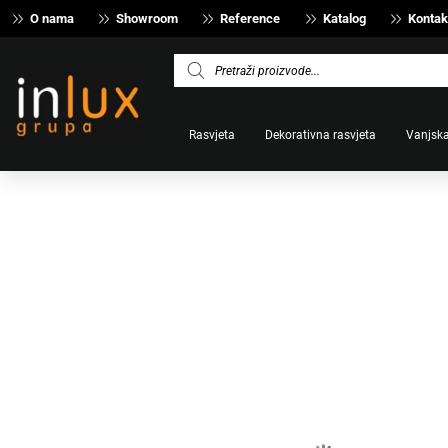
O nama
Showroom
Reference
Katalog
Kontak
Products
search
Rasvjeta
Dekorativna rasvjeta
Vanjska