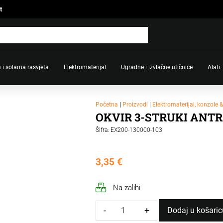
t
 i solarna rasvjeta
Elektromaterijal
Ugradne i izvlačne utičnice
Alati
Početna
|
Proizvodi
|
Elektromaterijal, konzole 
OKVIR 3-STRUKI ANTR
Šifra: EX200-130000-103
3,35
€
Na zalihi
-
+
Dodaj u košaric