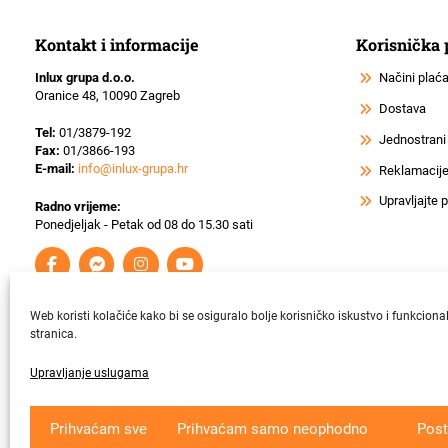
Kontakt i informacije
Korisnička
Inlux grupa d.o.o.
Načini plać
Oranice 48, 10090 Zagreb
Dostava
Tel:
01/3879-192
Jednostrani
Fax:
01/3866-193
E-mail:
info@inlux-grupa.hr
Reklamacije 
Upravljajte
Radno vrijeme:
Ponedjeljak - Petak od 08 do 15.30 sati
Web koristi kolačiće kako bi se osiguralo bolje korisničko iskustvo i funkciona
stranica.
Upravljanje uslugama
Krajnji primatelj ﬁnancijskog instrumenta suﬁnanciranog iz Europsk
Prihvaćam sve
Prihvaćam samo neophodno
Post