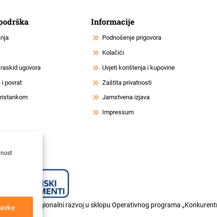
 podrška
Informacije
anja
Podnošenje prigovora
Kolačići
 raskid ugovora
Uvjeti korištenja i kupovine
i povrat
Zaštita privatnosti
 pristankom
Jamstvena izjava
Impressum
lnost
og fonda za regionalni razvoj u sklopu Operativnog programa „Konkurentn
avke