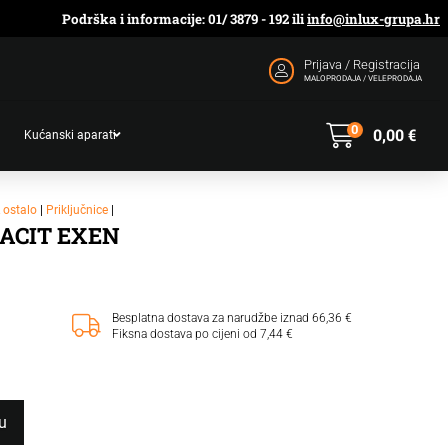
Podrška i informacije: 01/ 3879 - 192 ili
info@inlux-grupa.hr
Prijava / Registracija
MALOPRODAJA / VELEPRODAJA
0
0,00
€
Kućanski aparati
& ostalo
|
Priključnice
|
ACIT EXEN
Besplatna dostava za narudžbe iznad 66,36 €
Fiksna dostava po cijeni od 7,44 €
u