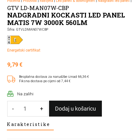
Početna
|
Proizvodi
|
Rasvjeta
|
Led paneli & downlighteri
|
Nadgradni led paneli
|
GTV LD-MAN07W-CBP
NADGRADNI KOCKASTI LED PANEL
MATIS 7W 3000K 560LM
Šifra: GTVLDMAN07WCBP
Energetski certifikat
9,79
€
Besplatna dostava za narudžbe iznad 66,36 €
Fiksna dostava po cijeni od 7,44 €
Na zalihi
-
+
Dodaj u košaricu
NADGRADNI
Karakteristike
KOCKASTI
LED
PANEL