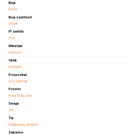
Boja
MATIS
Bijela
7W
Boja svjetlosti
3000K
3000K
560LM
količina
IP zaštita
IP20
Materijal
Aluminij
Oblik
Kockasti
Proizvođač
GTV lighting
Prostor
Kuća Stan
,
Ured
Snaga
7W
Tip
Nadgradna
,
Stropna
Zakretno