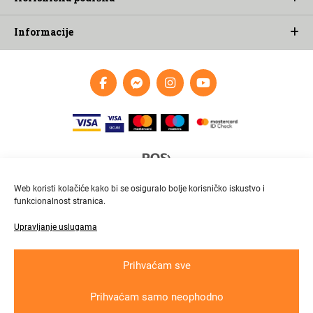
Informacije
Web koristi kolačiće kako bi se osiguralo bolje korisničko iskustvo i
funkcionalnost stranica.
Upravljanje uslugama
Brza i pouzdana dostava
Pratite paket online
Prihvaćam sve
Prihvaćam samo neophodno
Krajnji primatelj ﬁnancijskog instrumenta suﬁnanciranog iz Europskog fonda