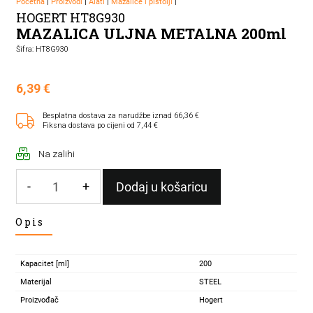
Početna
|
Proizvodi
|
Alati
|
Mazalice i pištolji
|
HOGERT HT8G930
MAZALICA ULJNA METALNA 200ml
Šifra: HT8G930
6,39
€
Besplatna dostava za narudžbe iznad 66,36 €
Fiksna dostava po cijeni od 7,44 €
Na zalihi
-
+
Dodaj u košaricu
MAZALICA
Opis
ULJNA
METALNA
200ml
Kapacitet [ml]
200
količina
Materijal
STEEL
Proizvođač
Hogert