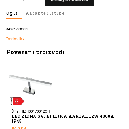
LED
Opis
Karakteristike
ZIDNA
SVJETILJKA
KARTAL
040 017 0008BL
8W
4000K
Tehnički list
IP45
Povezani proizvodi
CRNA
količina
Šifra: HL0400170012CH
LED ZIDNA SVJETILJKA KARTAL 12W 4000K
IP45
34,73
€