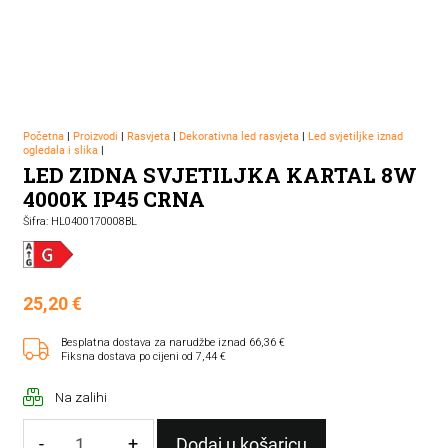
Početna
|
Proizvodi
|
Rasvjeta
|
Dekorativna led rasvjeta
|
Led svjetiljke iznad
ogledala i slika
|
LED ZIDNA SVJETILJKA KARTAL 8W
4000K IP45 CRNA
Šifra: HL0400170008BL
25,20
€
Besplatna dostava za narudžbe iznad 66,36 €
Fiksna dostava po cijeni od 7,44 €
Na zalihi
-
+
Dodaj u košaricu